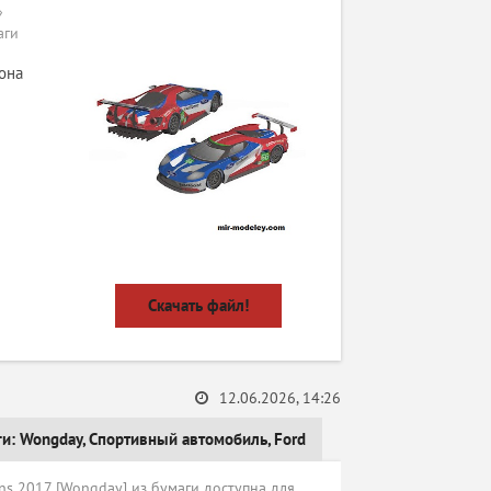
»
аги
она
Скачать файл!
12.06.2026, 14:26
ги:
Wongday
,
Спортивный автомобиль
,
Ford
s 2017 [Wongday] из бумаги доступна для