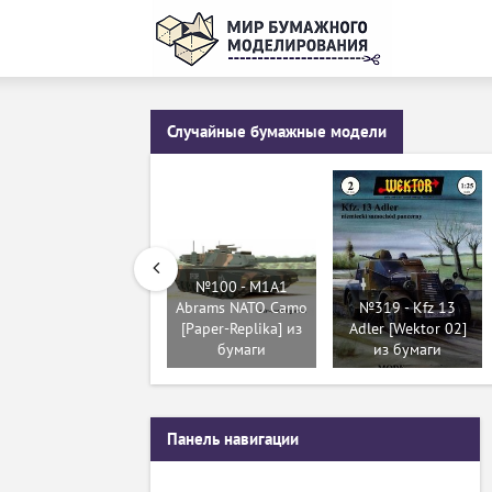
Случайные бумажные модели
№100 - M1A1
Abrams NATO Camo
№319 - Kfz 13
[Paper-Replika] из
Adler [Wektor 02]
бумаги
из бумаги
Панель навигации