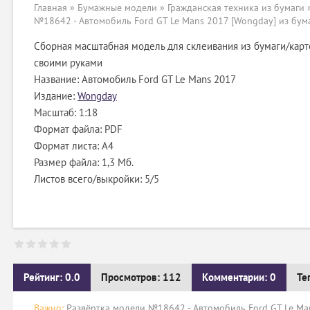
Главная
»
Бумажные модели
»
Гражданская техника из бумаги
№18642 - Автомобиль Ford GT Le Mans 2017 [Wongday] из бум
Сборная масштабная модель для склеивания из бумаги/карт
своими руками
Название: Автомобиль Ford GT Le Mans 2017
Издание:
Wongday
Масштаб: 1:18
Формат файла: PDF
Формат листа: А4
Размер файла: 1,3 Мб.
Листов всего/выкройки: 5/5
Рейтинг: 0.0
Просмотров: 112
Комментарии: 0
Те
Важно:
Развёртка модели №18642 - Автомобиль Ford GT Le Man