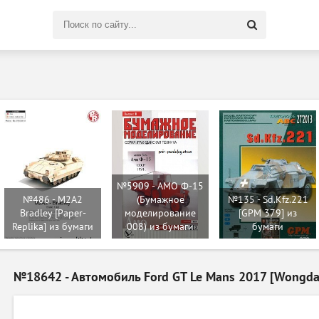
Поиск
по
сайту
№5909 - АМО Ф-15
№486 - M2A2
(Бумажное
№135 - Sd.Kfz.221
Bradley [Paper-
моделирование
[GPM 379] из
Replika] из бумаги
008) из бумаги
бумаги
№18642 - Автомобиль Ford GT Le Mans 2017 [Wongda