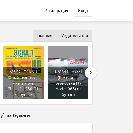
Регистрация
Вход
Главная
Издательства
№552 - ЭСКА-1
№8841 - Akagi
[Юный техник для
(Векторная
№558 - Hawker
умелых рук
отрисовка Fly
Hurricane (2
(Левша) 1980-01]
Model 063) из
издание) [GPM
из бумаги
бумаги
017] из бумаги
y] из бумаги