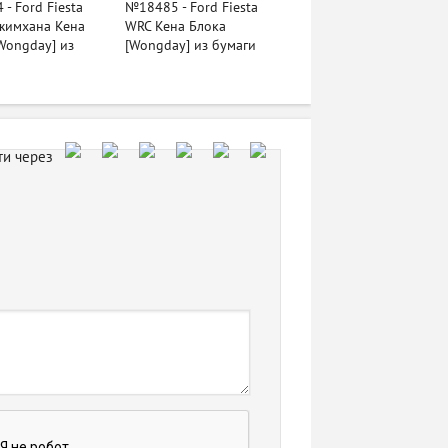
- Ford Fiesta
№18485 - Ford Fiesta
жимхана Кена
WRC Кена Блока
Wongday] из
[Wongday] из бумаги