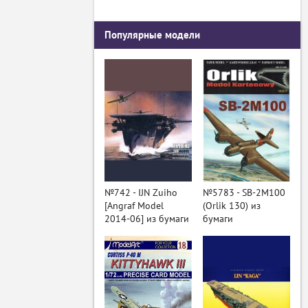
Популярные модели
№742 - IJN Zuiho
№5783 - SB-2M100
[Angraf Model
(Orlik 130) из
2014-06] из бумаги
бумаги