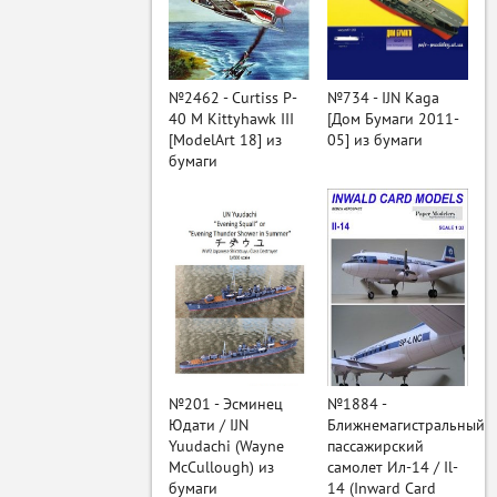
ый
№2462 - Curtiss P-
№734 - IJN Kaga
40 M Kittyhawk III
[Дом Бумаги 2011-
[ModelArt 18] из
05] из бумаги
бумаги
№201 - Эсминец
№1884 -
Юдати / IJN
Ближнемагистральный
Yuudachi (Wayne
пассажирский
McCullough) из
самолет Ил-14 / Il-
бумаги
14 (Inward Card