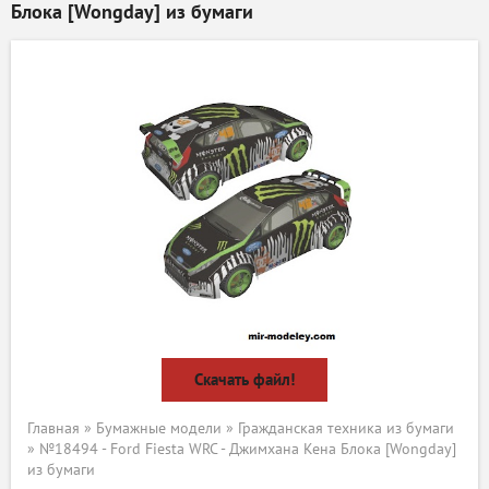
Блока [Wongday] из бумаги
Скачать файл!
Главная
»
Бумажные модели
»
Гражданская техника из бумаги
» №18494 - Ford Fiesta WRC - Джимхана Кена Блока [Wongday]
из бумаги