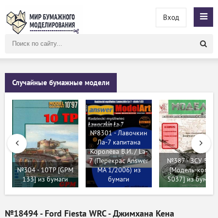
Вход
Поиск
по
сайту
Случайные бумажные модели
№8301 - Лавочкин
Ла-7 капитана
Королёва В.И. / La-
7 (Перекрас Answer
№387 - ЗСУ 57-2
№304 - 10TP [GPM
MA 1/2006) из
[Модель-копия
133] из бумаги
бумаги
5037] из бумаги
№18494 - Ford Fiesta WRC - Джимхана Кена