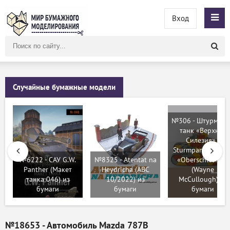
Вход
Поиск
по
сайту
Случайные бумажные модели
№306 - Штурмов
танк «Верхняя
Силезия» /
Sturmpanzerwage
№6222 - САУ G.W.
№8325 - Atentat na
«Oberschlesien»
Panther (Макет
Heydricha (ABC
(Wayne
танка 046) из
10/2022) из
McCullough) из
бумаги
бумаги
бумаги
№18653 - Автомобиль Mazda 787B