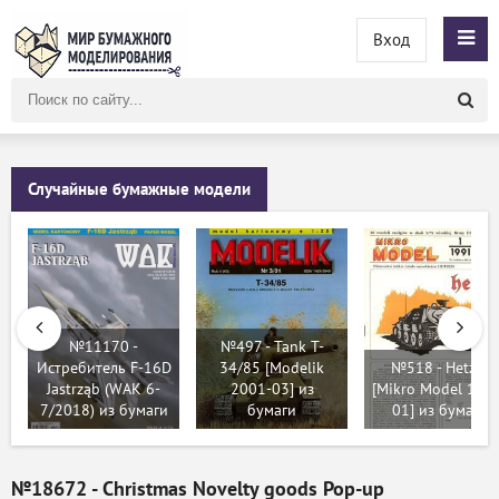
Вход
Поиск
по
сайту
Случайные бумажные модели
№11170 -
№497 - Tank T-
Истребитель F-16D
34/85 [Modelik
№518 - Hetzer
Jastrząb (WAK 6-
2001-03] из
[Mikro Model 199
7/2018) из бумаги
бумаги
01] из бумаги
№18672 - Christmas Novelty goods Pop-up