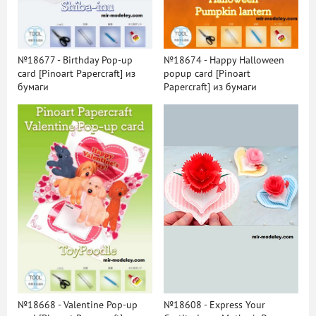
№18677 - Birthday Pop-up
№18674 - Happy Halloween
card [Pinoart Papercraft] из
popup card [Pinoart
бумаги
Papercraft] из бумаги
№18668 - Valentine Pop-up
№18608 - Express Your