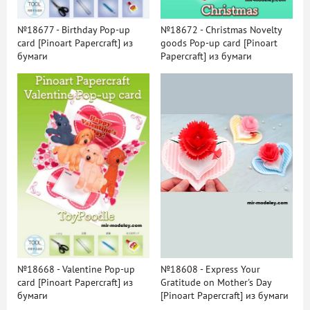
№18677 - Birthday Pop-up
№18672 - Christmas Novelty
card [Pinoart Papercraft] из
goods Pop-up card [Pinoart
бумаги
Papercraft] из бумаги
№18668 - Valentine Pop-up
№18608 - Express Your
card [Pinoart Papercraft] из
Gratitude on Mother's Day
бумаги
[Pinoart Papercraft] из бумаги