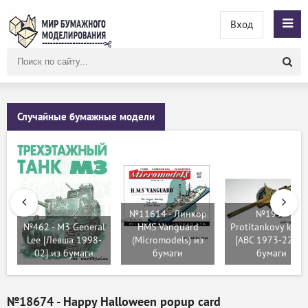
Вход
Поиск
по
сайту
Случайные бумажные модели
№11614 - Линкор
№199 -
№462 - M3 General
HMS Vanguard
Protitankovy kan
Lee [Левша 1998-
(Micromodels) из
[ABC 1973-22] из
02] из бумаги
бумаги
бумаги
№18674 - Happy Halloween popup card