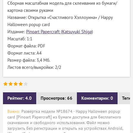
Сборная масштабная модель для склеивания из бумаги/
картона своими руками
Название: Открытка «Счастливого Хэллоуина» / Happy
Halloween popup card
Издание:
Pinoart Papercraft (Katsuyuki Shiga)
Масштаб: 1:1
Формат файла: PDF
Формат листа: А4
Размер файла: 3,4 Мб.
Листов всего/выкройки: 2/2
Рейтинг: 4.0
Просмотров: 66
Комментарии: 0
Теги:
Важно:
Развёртка модели №18674 - Happy Halloween popup
card [Pinoart Papercraft] из бумаги доступна для бесплатного
скачивания и свободного использования. Файл можно
загрузить без регистрации и открыть на устройствах Android,