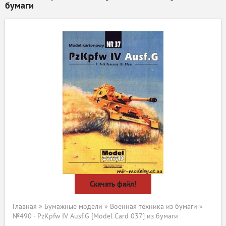
бумаги
Скачать файл!
Главная
»
Бумажные модели
»
Военная техника из бумаги
»
№490 - PzKpfw IV Ausf.G [Model Card 037] из бумаги