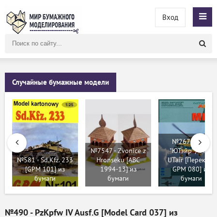
Вход
Поиск
по
сайту
Случайные бумажные модели
№267 - Ми-8
№7547 - Zvonice z
"ЮТэйр" / Mi-8
№581 - Sd.Kfz. 233
Hronseku [ABC
UTair [Перекрас
[GPM 101] из
1994-13] из
GPM 080] из
бумаги
бумаги
бумаги
№490 - PzKpfw IV Ausf.G [Model Card 037] из