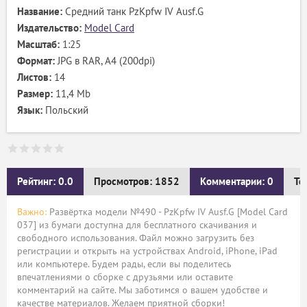
Название:
Средний танк PzKpfw IV Ausf.G
Издательство:
Model Card
Масштаб:
1:25
Формат:
JPG в RAR, А4 (200dpi)
Листов:
14
Размер:
11,4 Mb
Язык:
Польский
Рейтинг: 0.0
Просмотров: 1852
Комментарии: 0
Те
Важно:
Развёртка модели №490 - PzKpfw IV Ausf.G [Model Card
037] из бумаги доступна для бесплатного скачивания и
свободного использования. Файл можно загрузить без
регистрации и открыть на устройствах Android, iPhone, iPad
или компьютере. Будем рады, если вы поделитесь
впечатлениями о сборке с друзьями или оставите
комментарий на сайте. Мы заботимся о вашем удобстве и
качестве материалов. Желаем приятной сборки!