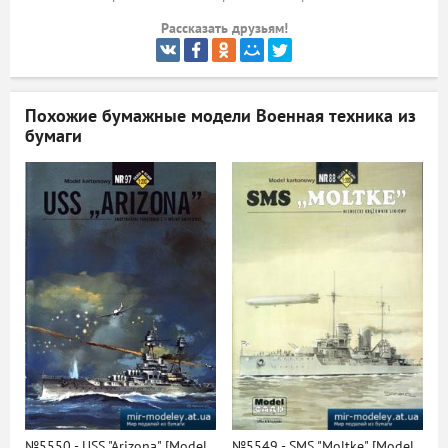
Рассказать друзьям!
ый
Похожие бумажные модели
Военная техника из
бумаги
№5550 - USS "Arizona" [Model
№5549 - SMS "Moltke" [Model