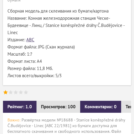
бумаги
Сборная модель для склеивания из бумаги/картона
Название: Конная железнодорожная станция Ческе-
Будеевице - Линц / Stanice koněspřežné dráhy Č.Budějovice -
Linec
Издание:
ABC
Формат файла: JPG (Скан журнала)
Масштаб: 1:?
Формат листа: А4
Размер файла: 11,8 Мб.
Листов всего/выкройки: 5/3
Рейтинг: 1.0
Просмотров: 100
Комментарии: 0
Тег
Важно:
Развёртка модели №18688 - Stanice koněspřežné dráhy
Č.Budějovice - Linec [ABC 22/1981] из бумаги доступна для
бесплатного скачивания и свободного использования. Файл