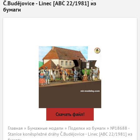
Č.Budějovice - Linec [ABC 22/1981] из
бумаги
Скачать файл!
Главная
»
Бумажные модели
»
Поделки из бумаги
» №18688 -
Stanice koněspřežné dráhy Č.Budějovice - Linec [ABC 22/1981] из