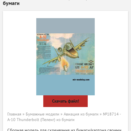
бумаги
Скачать файл!
Главная
»
Бумажные модели
»
Авиация из бумаги
» №18714 -
A-10 Thunderbolt (Пеленг) из бумаги
Сборная модель для склеивания из бумаги/картона своими