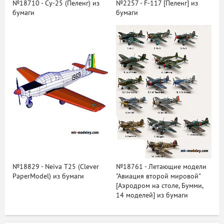
№18710 - Су-25 (Пеленг) из
№2257 - F-117 [Пеленг] из
бумаги
бумаги
№18829 - Neiva T25 (Clever
№18761 - Летающие модели
PaperModel) из бумаги
"Авиация второй мировой"
[Аэродром на столе, Бумми,
14 моделей] из бумаги