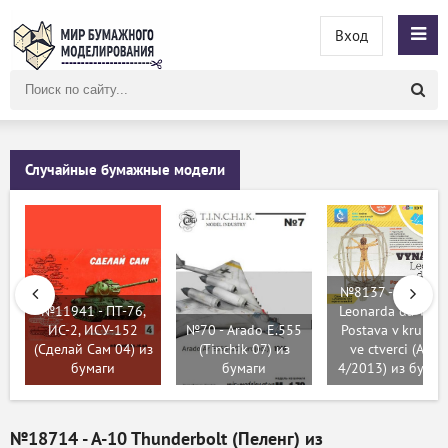
Вход
Поиск
по
сайту
Случайные бумажные модели
№8137 - Vynalez
№11941 - ПТ-76,
Leonarda da Vinci
ИС-2, ИСУ-152
№70 - Arado E.555
Postava v kruhu 
(Сделай Сам 04) из
(Tinchik 07) из
ve ctverci (ABC
бумаги
бумаги
4/2013) из бумаг
№18714 - A-10 Thunderbolt (Пеленг) из