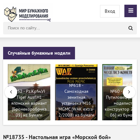
Вход
Поиск
по
сайту
Случайные бумажные модели
№618 -
№52 - Pz.Kpfw.VI
Самоходная
№60 - Остин-
Tiger Ausf.H1
зенитная
Путиловец [Юны
японский вариант
установка M16
моделист-
[Бронекоробочка
MGMC (WAK extra-
конструктор 2014
09] из бумаги
2/2008) из бумаги
06] из бумаги
№18735 - Настольная игра «Морской бой»