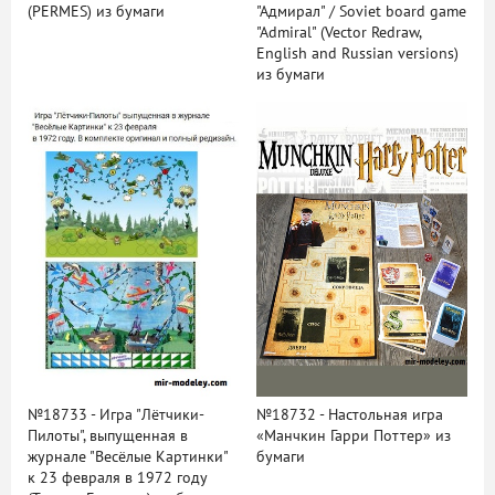
(PERMES) из бумаги
"Адмирал" / Soviet board game
"Admiral" (Vector Redraw,
English and Russian versions)
из бумаги
№18733 - Игра "Лётчики-
№18732 - Настольная игра
Пилоты", выпущенная в
«Манчкин Гарри Поттер» из
журнале "Весёлые Картинки"
бумаги
к 23 февраля в 1972 году