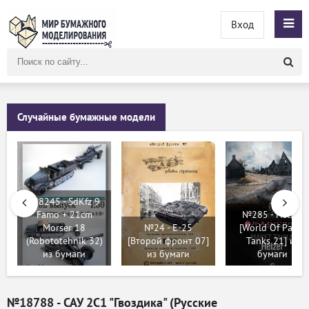
Вход
Поиск
по
сайту
Случайные бумажные модели
№8245 - SdKfz 9
Famo + 21cm
№285 - Hetzer
Morser 18
№24 - E-25
[World Of Paper
(Robototehnik 32)
[Второй фронт 07]
Tanks 21] из
из бумаги
из бумаги
бумаги
№18788 - САУ 2С1 "Гвоздика" (Русские