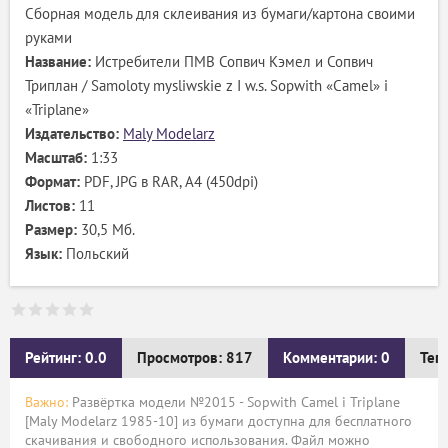
Сборная модель для склеивания из бумаги/картона своими
руками
Название:
Истребители ПМВ Сопвич Кэмел и Сопвич
Триплан / Samoloty mysliwskie z I w.s. Sopwith «Camel» i
«Triplane»
Издательство:
Maly Modelarz
Масштаб:
1:33
Формат:
PDF, JPG в RAR, А4 (450dpi)
Листов:
11
Размер:
30,5 Мб.
Язык:
Польский
Рейтинг: 0.0
Просмотров: 817
Комментарии: 0
Тег
Важно:
Развёртка модели №2015 - Sopwith Camel i Triplane
[Maly Modelarz 1985-10] из бумаги доступна для бесплатного
скачивания и свободного использования. Файл можно