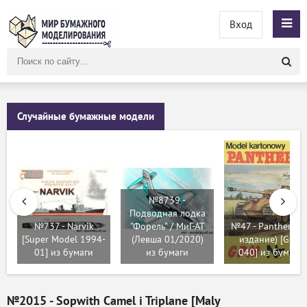
Вход
Поиск
по
сайту
Случайные бумажные модели
№8739 -
Подводная лодка
№737 - Narvik
"Форель" / МиГ-АТ
№47 - Panther G (
[Super Model 1994-
(Левша 01/2020)
издание) [GPM
01] из бумаги
из бумаги
040] из бумаги
№2015 - Sopwith Camel i Triplane [Maly