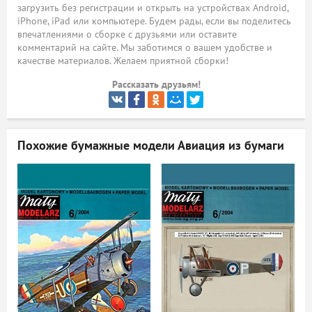
загрузить без регистрации и открыть на устройствах Android,
iPhone, iPad или компьютере. Будем рады, если вы поделитесь
ый
впечатлениями о сборке с друзьями или оставите
комментарий на сайте. Мы заботимся о вашем удобстве и
качестве материалов. Желаем приятной сборки!
Рассказать друзьям!
Похожие бумажные модели
Авиация из бумаги