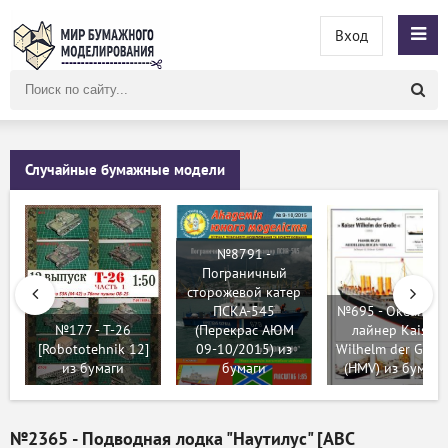
Вход
Поиск
по
сайту
Случайные бумажные модели
№8791 -
Пограничный
сторожевой катер
ПСКА-545
№695 - Океански
№177 - T-26
(Перекрас АЮМ
лайнер Kaiser
[Robototehnik 12]
09-10/2015) из
Wilhelm der Gross
из бумаги
бумаги
(HMV) из бумаги
№2365 - Подводная лодка "Наутилус" [ABC