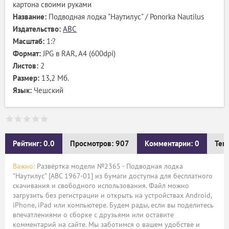
картона своими руками
Название:
Подводная лодка "Наутилус" / Ponorka Nautilus
Издательство:
ABC
Масштаб:
1:?
Формат:
JPG в RAR, А4 (600dpi)
Листов:
2
Размер:
13,2 Мб.
Язык:
Чешский
Рейтинг: 0.0
Просмотров: 907
Комментарии: 0
Тег
Важно:
Развёртка модели №2365 - Подводная лодка
"Наутилус" [ABC 1967-01] из бумаги доступна для бесплатного
скачивания и свободного использования. Файл можно
загрузить без регистрации и открыть на устройствах Android,
iPhone, iPad или компьютере. Будем рады, если вы поделитесь
впечатлениями о сборке с друзьями или оставите
комментарий на сайте. Мы заботимся о вашем удобстве и