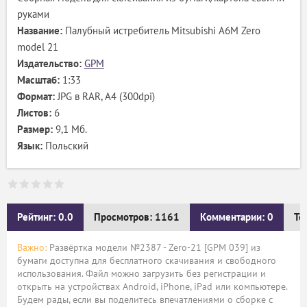
руками
Название:
Палубный истребитель Mitsubishi A6M Zero
model 21
Издательство:
GPM
Масштаб:
1:33
Формат:
JPG в RAR, А4 (300dpi)
Листов:
6
Размер:
9,1 Мб.
Язык:
Польский
Рейтинг: 0.0
Просмотров: 1161
Комментарии: 0
Те
Важно:
Развёртка модели №2387 - Zero-21 [GPM 039] из
бумаги доступна для бесплатного скачивания и свободного
использования. Файл можно загрузить без регистрации и
открыть на устройствах Android, iPhone, iPad или компьютере.
Будем рады, если вы поделитесь впечатлениями о сборке с