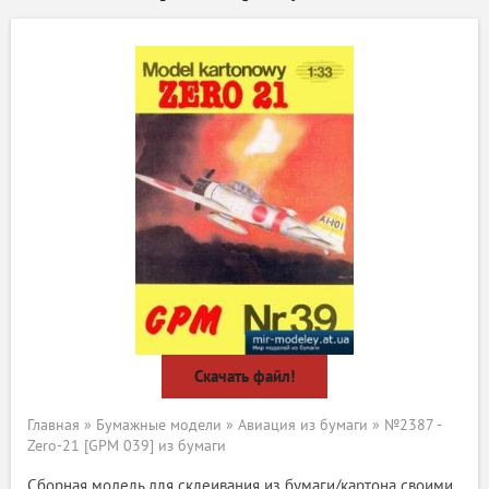
Скачать файл!
Главная
»
Бумажные модели
»
Авиация из бумаги
» №2387 -
Zero-21 [GPM 039] из бумаги
Сборная модель для склеивания из бумаги/картона своими