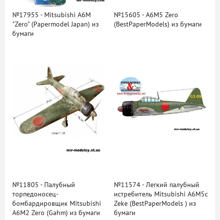
№17955 - Mitsubishi A6M
№15605 - A6M5 Zero
"Zero" (Papermodel Japan) из
(BestPaperModels) из бумаги
бумаги
№11805 - Палубный
№11574 - Легкий палубный
торпедоносец-
истребитель Mitsubishi A6M5c
бомбардировщик Mitsubishi
Zeke (BestPaperModels ) из
A6M2 Zero (Gahm) из бумаги
бумаги