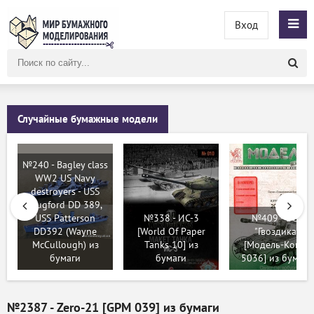
Вход
Поиск
по
сайту
Случайные бумажные модели
№240 - Bagley class
WW2 US Navy
destroyers - USS
Mugford DD 389,
USS Patterson
№338 - ИС-3
№409 - 2C1
DD392 (Wayne
[World Of Paper
"Гвоздика"
McCullough) из
Tanks 10] из
[Модель-Копия
бумаги
бумаги
5036] из бумаги
№2387 - Zero-21 [GPM 039] из бумаги