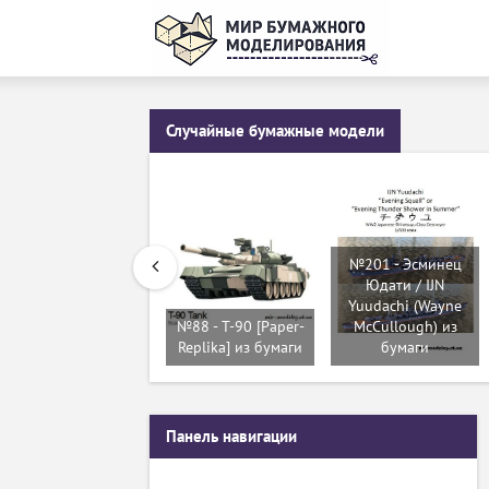
Случайные бумажные модели
№201 - Эсминец
Юдати / IJN
Yuudachi (Wayne
№88 - T-90 [Paper-
McCullough) из
Replika] из бумаги
бумаги
Панель навигации