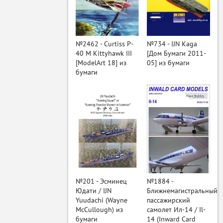
ый
№2462 - Curtiss P-
№734 - IJN Kaga
40 M Kittyhawk III
[Дом Бумаги 2011-
[ModelArt 18] из
05] из бумаги
бумаги
№201 - Эсминец
№1884 -
Юдати / IJN
Ближнемагистральный
Yuudachi (Wayne
пассажирский
McCullough) из
самолет Ил-14 / Il-
бумаги
14 (Inward Card