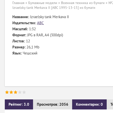
Главная
»
Бумажные модели
»
Военная техника из бумаги
» №2
Izraelsky tank Merkava II [ABC 1995-13-15] из бумаги
Название:
Izraelsky tank Merkava II
Издательство:
ABC
Масштаб:
1:32
Формат:
JPG в RAR, А4 (300dpi)
Листов:
12
Размер:
26,1 Mb
Язык:
Чешский
Рейтинг: 3.0
Просмотров: 2056
Комментарии: 0
Т