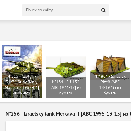
Поиск
по
сайту
№215 - Czolg T-
№4804 - Salaš Ex
34/76 Rudy [Maly
№134 - SU-152
Plzeň (ABC
Modelarz 1968-06]
[ABC 1976-17] из
18/1979) из
из бумаги
бумаги
бумаги
№256 - Izraelsky tank Merkava II [ABC 1995-13-15] из