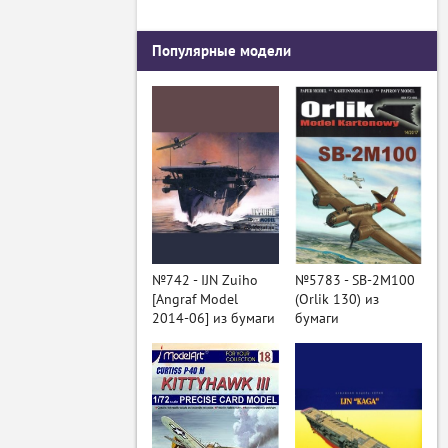
Популярные модели
№742 - IJN Zuiho
№5783 - SB-2M100
[Angraf Model
(Orlik 130) из
2014-06] из бумаги
бумаги