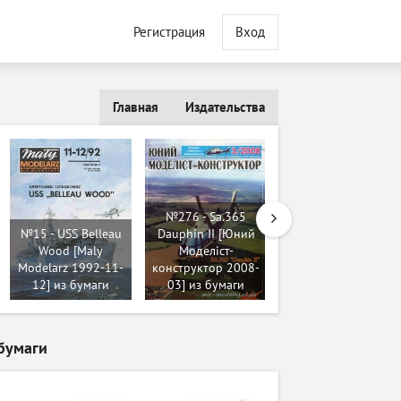
Регистрация
Вход
Главная
Издательства
№276 - Sa.365
№15 - USS Belleau
Dauphin II [Юний
№8726 - С-125М1
Wood [Maly
Моделіст-
«Нева-М1»
Modelarz 1992-11-
конструктор 2008-
[Русские инженеры
12] из бумаги
03] из бумаги
83] из бумаги
 бумаги