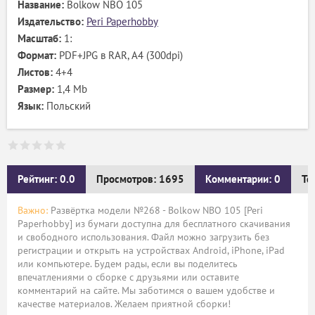
Название:
Bolkow NBO 105
Издательство:
Peri Paperhobby
Масштаб:
1:
Формат:
PDF+JPG в RAR, А4 (300dpi)
Листов:
4+4
Размер:
1,4 Mb
Язык:
Польский
Рейтинг: 0.0
Просмотров: 1695
Комментарии: 0
Те
Важно:
Развёртка модели №268 - Bolkow NBO 105 [Peri
Paperhobby] из бумаги доступна для бесплатного скачивания
и свободного использования. Файл можно загрузить без
регистрации и открыть на устройствах Android, iPhone, iPad
или компьютере. Будем рады, если вы поделитесь
впечатлениями о сборке с друзьями или оставите
комментарий на сайте. Мы заботимся о вашем удобстве и
качестве материалов. Желаем приятной сборки!