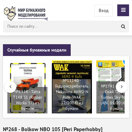
Вход
Поиск
по
сайту
Случайные бумажные модели
№11140 -
Гидроистребитель
№1741 - Тантекс
№8944 - Tatra
Nakajima A6M2-N
Скай Тауэр /
T148 S1 (Ripper
Rufe (WAK
Tuntex Sky Tower
Works 37) из
12/2008) из
(ABC 01/2016) из
бумаги
бумаги
бумаги
№268 - Bolkow NBO 105 [Peri Paperhobby]