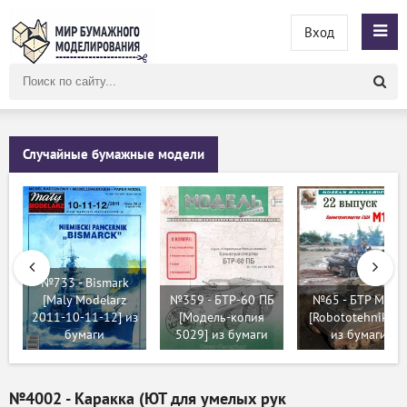
Вход
Поиск
по
сайту
Случайные бумажные модели
№733 - Bismark
[Maly Modelarz
№359 - БТР-60 ПБ
№65 - БТР М113
2011-10-11-12] из
[Модель-копия
[Robototehnik 22
бумаги
5029] из бумаги
из бумаги
№4002 - Каракка (ЮТ для умелых рук