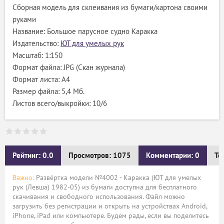
Сборная модель для склеивания из бумаги/картона своими
руками
Название: Большое парусное судно Каракка
Издательство:
ЮТ для умелых рук
Масштаб: 1:150
Формат файла: JPG (Скан журнала)
Формат листа: А4
Размер файла: 5,4 Мб.
Листов всего/выкройки: 10/6
Рейтинг: 0.0
Просмотров: 1075
Комментарии: 0
Те
Важно:
Развёртка модели №4002 - Каракка (ЮТ для умелых
рук (Левша) 1982-05) из бумаги доступна для бесплатного
скачивания и свободного использования. Файл можно
загрузить без регистрации и открыть на устройствах Android,
iPhone, iPad или компьютере. Будем рады, если вы поделитесь