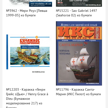
№3962 - Мери Роуз [Левша
№15221 - Sao Gabriel 1497
1999-05] из бумаги
(Seahorse 02) из бумаги
№12203 - Каракка «Генри
№11796 - Каракка Санта-
Грейс э'Дью» / Henry Grace à
Мария (ИКС Пилот) из бумаги
Dieu (Бумажное
моделирование 217) из
бумаги