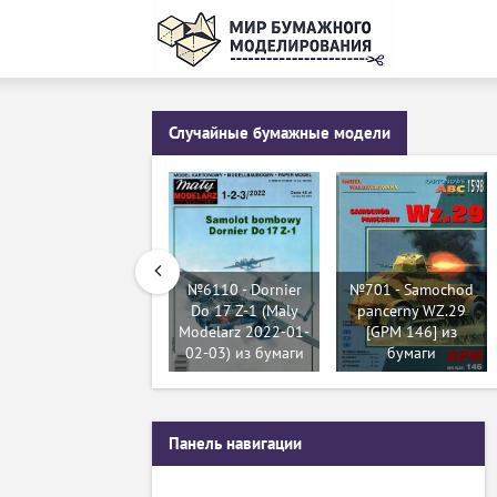
Случайные бумажные модели
№6110 - Dornier
№701 - Samochod
Do 17 Z-1 (Maly
pancerny WZ.29
Modelarz 2022-01-
[GPM 146] из
02-03) из бумаги
бумаги
Панель навигации