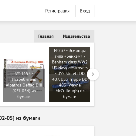
Регистрация
Вход
Главная
Издательства
№237 - Эсминцы
типа «Бенхэм» /
Benham class WW2
US Navy destroyers
№11195 -
- USS Sterett DD
Истребитель
407, USS Trippe DD
№11954 - Галеон
Albatros Oeffag DIII
403 (Wayne
«Вест-Индия»
(KEL 054) из
McCullough) из
(Умная Бумага 003)
бумаги
бумаги
из бумаги
2-05] из бумаги