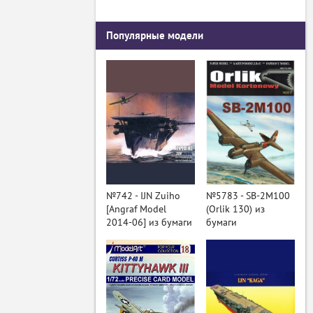
Популярные модели
№742 - IJN Zuiho
№5783 - SB-2M100
[Angraf Model
(Orlik 130) из
2014-06] из бумаги
бумаги