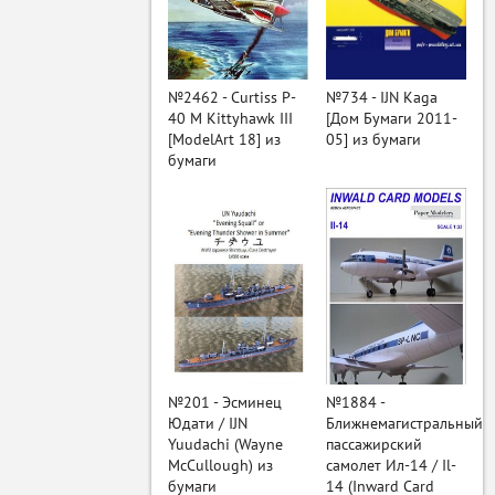
ый
№2462 - Curtiss P-
№734 - IJN Kaga
40 M Kittyhawk III
[Дом Бумаги 2011-
[ModelArt 18] из
05] из бумаги
бумаги
№201 - Эсминец
№1884 -
Юдати / IJN
Ближнемагистральный
Yuudachi (Wayne
пассажирский
McCullough) из
самолет Ил-14 / Il-
бумаги
14 (Inward Card