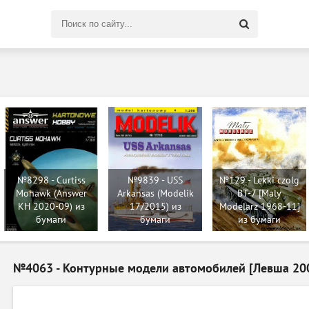
Поиск
по
сайту
№8298 - Curtiss
№9839 - USS
№129 - Lekki czolg
Mohawk (Answer
Arkansas (Modelik
BT-7 [Maly
KH 2020-09) из
17/2015) из
Modelarz 1968-11]
бумаги
бумаги
из бумаги
№4063 - Контурные модели автомобилей [Левша 200