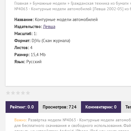
Главная
»
Бумажные модели
»
Гражданская техника из бумаги
№4063 - Контурные модели автомобилей [Левша 2002-05] из 
Название:
Контурные модели автомобилей
Издательство:
Левша
Масштаб:
1:
Формат:
DjVu (Скан журнала)
Листов:
4
Размер:
15,4 Mb
Язык:
Русский
Рейтинг: 0.0
Просмотров: 724
Комментарии: 0
Те
Важно:
Развёртка модели №4063 - Контурные модели автомоби
для бесплатного скачивания и свободного использования. Фай