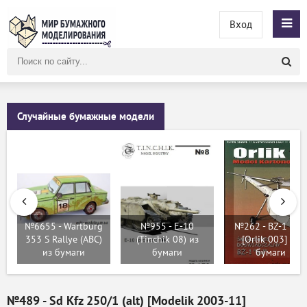
Вход
Поиск
по
сайту
Случайные бумажные модели
№6655 - Wartburg
№955 - E-10
№262 - BZ-1 "Gil"
353 S Rallye (ABC)
(Tinchik 08) из
[Orlik 003] из
из бумаги
бумаги
бумаги
№489 - Sd Kfz 250/1 (alt) [Modelik 2003-11]