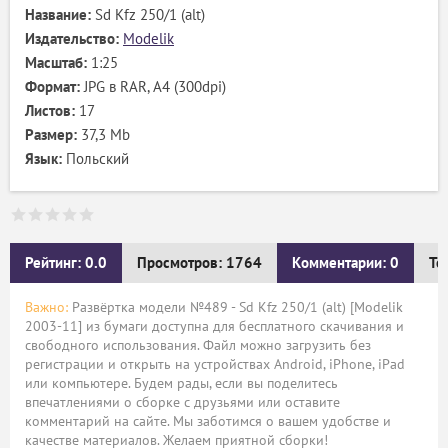
Название:
Sd Kfz 250/1 (alt)
Издательство:
Modelik
Масштаб:
1:25
Формат:
JPG в RAR, А4 (300dpi)
Листов:
17
Размер:
37,3 Mb
Язык:
Польский
Рейтинг: 0.0
Просмотров: 1764
Комментарии: 0
Те
Важно:
Развёртка модели №489 - Sd Kfz 250/1 (alt) [Modelik
2003-11] из бумаги доступна для бесплатного скачивания и
свободного использования. Файл можно загрузить без
регистрации и открыть на устройствах Android, iPhone, iPad
или компьютере. Будем рады, если вы поделитесь
впечатлениями о сборке с друзьями или оставите
комментарий на сайте. Мы заботимся о вашем удобстве и
качестве материалов. Желаем приятной сборки!