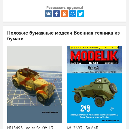
Рассказать друзьям!
ый
Похожие бумажные модели
Военная техника из
бумаги
№15498 - Adler Sd.Kfz. 13
№12693 - БА-64Б