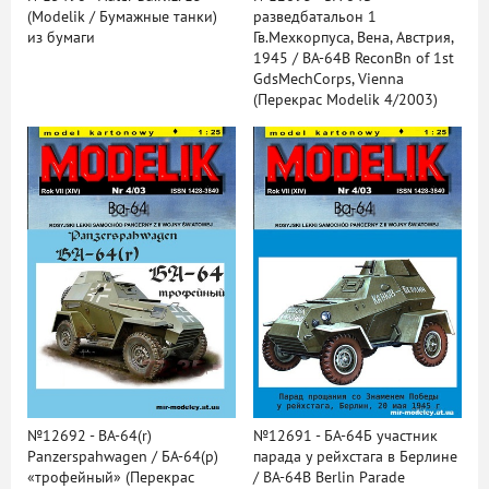
(Modelik / Бумажные танки)
разведбатальон 1
из бумаги
Гв.Мехкорпуса, Вена, Австрия,
1945 / BA-64B ReconBn of 1st
GdsMechCorps, Vienna
(Перекрас Modelik 4/2003)
№12692 - BA-64(r)
№12691 - БА-64Б участник
Panzerspahwagen / БА-64(р)
парада у рейхстага в Берлине
«трофейный» (Перекрас
/ BA-64B Berlin Parade