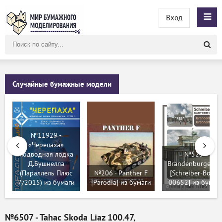
Вход
Поиск
по
сайту
Случайные бумажные модели
№11929 -
«Черепаха»
подводная лодка
№525 -
Д.Бушнелла
Brandenburger To
(Параллель Плюс
№206 - Panther F
[Schreiber-Bogen
7/2015) из бумаги
[Parodia] из бумаги
00652] из бумаг
№6507 - Tahac Skoda Liaz 100.47,