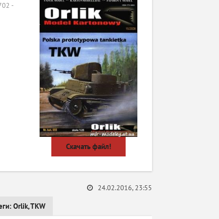
02 -
Скачать файл!
24.02.2016, 23:55
еги:
Orlik
,
TKW