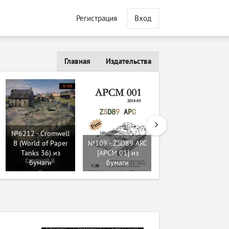
Регистрация
Вход
Главная
Издательства
№6212 - Cromwell
B (World of Paper
№109 - ZSD89 ARC
Tanks 36) из
[APCM 01] из
№675 - КB-1 [Барс
бумаги
бумаги
01] из бумаги