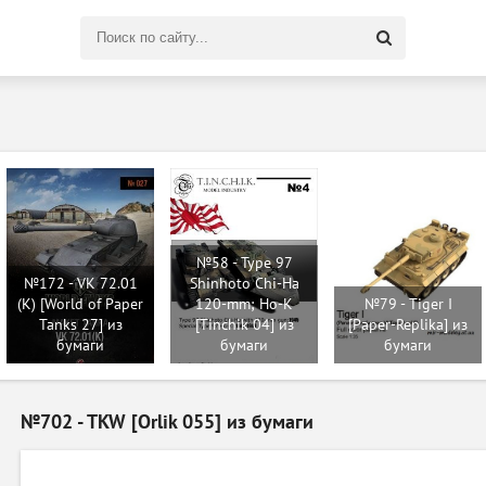
Поиск
по
сайту
№58 - Type 97
№172 - VK 72.01
Shinhoto Chi-Ha
(K) [World of Paper
120-mm; Ho-K
№79 - Tiger I
Tanks 27] из
[Tinchik 04] из
[Paper-Replika] из
бумаги
бумаги
бумаги
№702 - TKW [Orlik 055] из бумаги