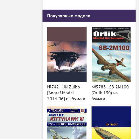
Популярные модели
№742 - IJN Zuiho
№5783 - SB-2M100
[Angraf Model
(Orlik 130) из
2014-06] из бумаги
бумаги