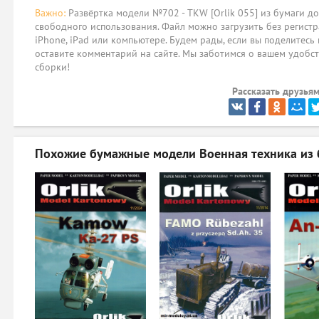
Важно:
Развёртка модели №702 - TKW [Orlik 055] из бумаги до
свободного использования. Файл можно загрузить без регистр
iPhone, iPad или компьютере. Будем рады, если вы поделитесь
оставите комментарий на сайте. Мы заботимся о вашем удобст
сборки!
Рассказать друзьям
Похожие бумажные модели
Военная техника из 