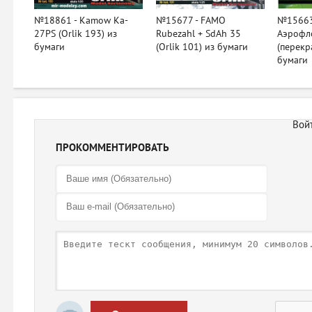
№18861 - Kamow Ka-
№15677 - FAMO
№15663
27PS (Orlik 193) из
Rubezahl + SdAh 35
Аэрофло
бумаги
(Orlik 101) из бумаги
(перекра
бумаги
ПРОКОММЕНТИРОВАТЬ