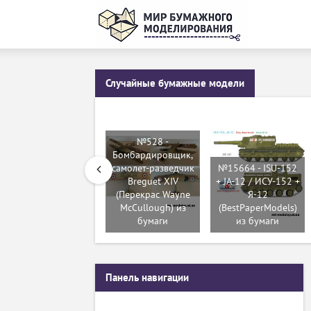
Случайные бумажные модели
№528 -
Бомбардировщик,
самолет-разведчик
№15664 - ISU-152
Breguet XIV
+ JA-12 / ИСУ-152 +
(Перекрас Wayne
Я-12
McCullough) из
(BestPaperModels)
бумаги
из бумаги
Панель навигации