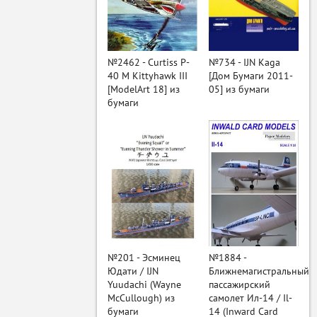
ый
№2462 - Curtiss P-
№734 - IJN Kaga
40 M Kittyhawk III
[Дом Бумаги 2011-
[ModelArt 18] из
05] из бумаги
бумаги
№201 - Эсминец
№1884 -
Юдати / IJN
Ближнемагистральный
Yuudachi (Wayne
пассажирский
McCullough) из
самолет Ил-14 / Il-
бумаги
14 (Inward Card