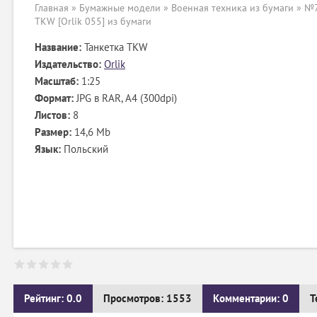
Главная
»
Бумажные модели
»
Военная техника из бумаги
» №7
TKW [Orlik 055] из бумаги
Название:
Танкетка TKW
Издательство:
Orlik
Масштаб:
1:25
Формат:
JPG в RAR, А4 (300dpi)
Листов:
8
Размер:
14,6 Mb
Язык:
Польский
Рейтинг: 0.0
Просмотров: 1553
Комментарии: 0
Т