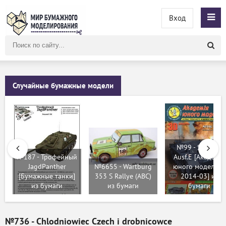
Вход
Поиск
по
сайту
Случайные бумажные модели
№99 - STUG III
№187 - Трофейный
Ausf.E [Академія
JagdPanther
№6655 - Wartburg
юного моделіста
[Бумажные танки]
353 S Rallye (ABC)
2014-03] из
из бумаги
из бумаги
бумаги
№736 - Chlodniowiec Czech i drobnicowce