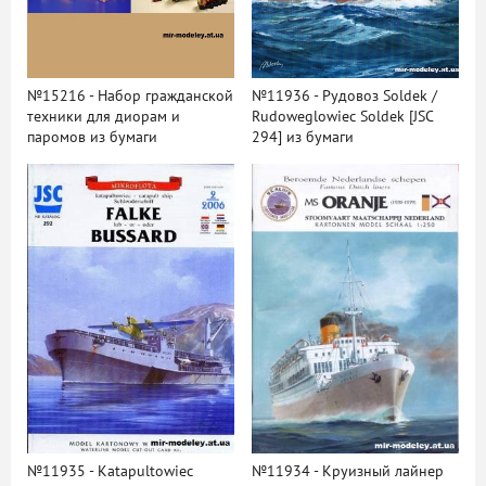
№15216 - Набор гражданской
№11936 - Рудовоз Soldek /
техники для диорам и
Rudoweglowiec Soldek [JSC
паромов из бумаги
294] из бумаги
№11935 - Katapultowiec
№11934 - Круизный лайнер