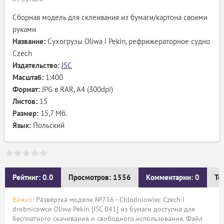
Сборная модель для склеивания из бумаги/картона своими
руками
Название:
Сухогрузы Oliwa i Pekin, рефрижераторное судно
Czech
Издательство:
JSC
Масштаб:
1:400
Формат:
JPG в RAR, А4 (300dpi)
Листов:
15
Размер:
15,7 Mб.
Язык:
Польский
Рейтинг: 0.0
Просмотров: 1556
Комментарии: 0
Те
Важно:
Развёртка модели №736 - Chlodniowiec Czech i
drobnicowce Oliwa Pekin [JSC 041] из бумаги доступна для
бесплатного скачивания и свободного использования. Файл