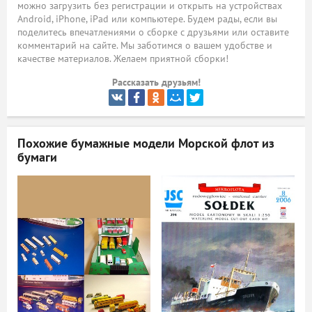
можно загрузить без регистрации и открыть на устройствах
Android, iPhone, iPad или компьютере. Будем рады, если вы
ый
поделитесь впечатлениями о сборке с друзьями или оставите
комментарий на сайте. Мы заботимся о вашем удобстве и
качестве материалов. Желаем приятной сборки!
Рассказать друзьям!
Похожие бумажные модели
Морской флот из
бумаги