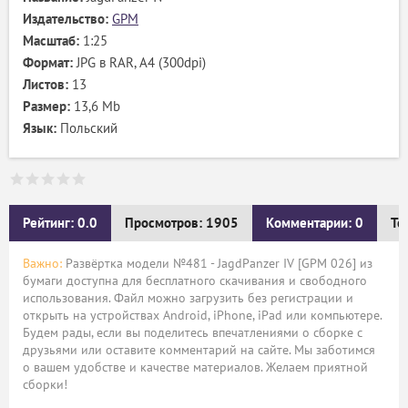
Издательство:
GPM
Масштаб:
1:25
Формат:
JPG в RAR, А4 (300dpi)
Листов:
13
Размер:
13,6 Mb
Язык:
Польский
Рейтинг: 0.0
Просмотров: 1905
Комментарии: 0
Те
Важно:
Развёртка модели №481 - JagdPanzer IV [GPM 026] из
бумаги доступна для бесплатного скачивания и свободного
использования. Файл можно загрузить без регистрации и
открыть на устройствах Android, iPhone, iPad или компьютере.
Будем рады, если вы поделитесь впечатлениями о сборке с
друзьями или оставите комментарий на сайте. Мы заботимся
о вашем удобстве и качестве материалов. Желаем приятной
сборки!