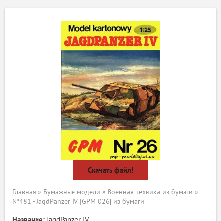
Скачать файл!
Главная
»
Бумажные модели
»
Военная техника из бумаги
»
№481 - JagdPanzer IV [GPM 026] из бумаги
Название:
JagdPanzer IV