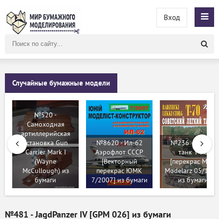
Вход
Поиск
по
сайту
Случайные бумажные модели
№520 -
Самоходная
артиллерийская
установка Gun
№8620 - Ил-62
№236 - Лёгкий
Carrier Mark I
Аэрофлот СССР
танк Т-70
(Wayne
[Векторный
[перекрас Maly
McCullough) из
перекрас ЮМК
Modelarz 05/1979
бумаги
7/2007] из бумаги
из бумаги
№481 - JagdPanzer IV [GPM 026] из бумаги