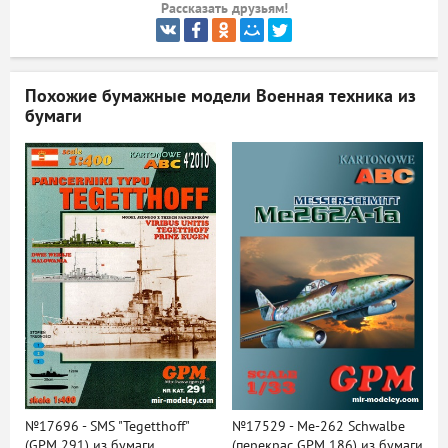
Рассказать друзьям!
ый
Похожие бумажные модели
Военная техника из
бумаги
№17696 - SMS "Tegetthoff"
№17529 - Me-262 Schwalbe
(GPM 291) из бумаги
(перекрас GPM 186) из бумаги