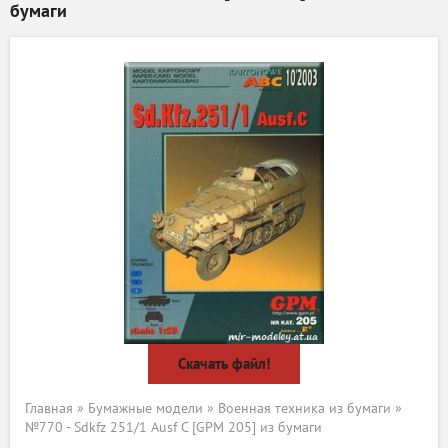
бумаги
Скачать файл!
Главная
»
Бумажные модели
»
Военная техника из бумаги
»
№770 - Sdkfz 251/1 Ausf C [GPM 205] из бумаги