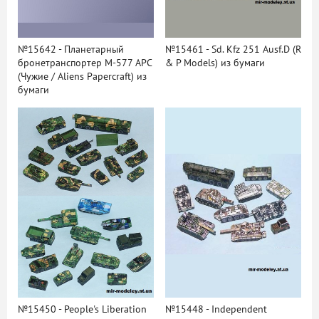
№15642 - Планетарный
№15461 - Sd. Kfz 251 Ausf.D (R
бронетранспортер M-577 APC
& P Models) из бумаги
(Чужие / Aliens Papercraft) из
бумаги
№15450 - People's Liberation
№15448 - Independent