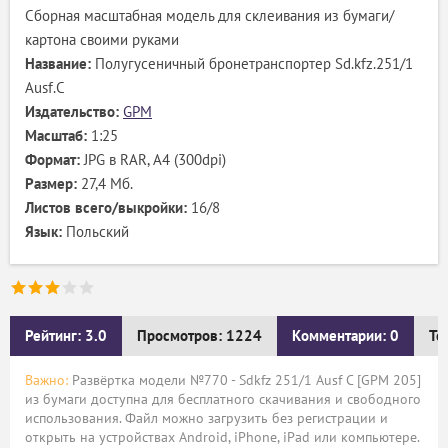
Сборная масштабная модель для склеивания из бумаги/
картона своими руками
Название:
Полугусеничный бронетранспортер Sd.kfz.251/1
Ausf.C
Издательство:
GPM
Масштаб:
1:25
Формат:
JPG в RAR, А4 (300dpi)
Размер:
27,4 Мб.
Листов всего/выкройки:
16/8
Язык:
Польский
Рейтинг: 3.0
Просмотров: 1224
Комментарии: 0
Те
Важно:
Развёртка модели №770 - Sdkfz 251/1 Ausf C [GPM 205]
из бумаги доступна для бесплатного скачивания и свободного
использования. Файл можно загрузить без регистрации и
открыть на устройствах Android, iPhone, iPad или компьютере.