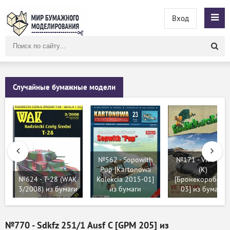
Вход
Поиск
по
сайту
Случайные бумажные модели
№562 - Sopowith
№171 - VK 72.01
Pup [Kartonowa
(K)
№624 - Т-28 (WAK
Kolekcia 2015-01]
[Бронекоробочк
3/2008) из бумаги
из бумаги
03] из бумаги
№770 - Sdkfz 251/1 Ausf C [GPM 205] из