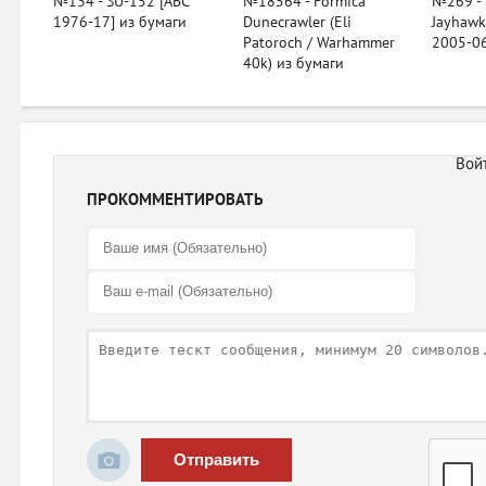
№134 - SU-152 [ABC
№18564 - Formica
№269 - 
1976-17] из бумаги
Dunecrawler (Eli
Jayhawk
Patoroch / Warhammer
2005-06
40k) из бумаги
ПРОКОММЕНТИРОВАТЬ
Отправить