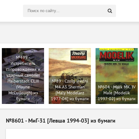
Поиск
по
сайту
№499 -
Истребитель
сопровождения и
ударный самолет
Halberstadt CL.II
№89 - Czolg sredni
(Wayne
M4 A3 Sherman
№604 - Mark MK. IV
McCullough) из
[Maly Modelarz
Male [Modelik
бумаги
1977-04] из бумаги
1997-02] из бумаги
№8601 - МиГ-31 [Левша 1994-03] из бумаги