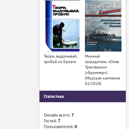
Твори, выдумывай,
Минный
пробуй из бумаги
заградитель «Олав
Трюггвасон»
(«Бруммер»)
(Морская кампания
02/2018)
Статистика
Онлайн всего:
7
Гостей:
7
Пользователей:
0