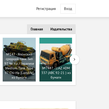
Регистрация
Вход
Главная
Издательства
№147 - Японский
№3878 -
средний танк Тип
Летательный
97 Чи-Ха / Japanese
аппарат Николая
Medium Tank Type
№7487 - LIAZ ADM
Кибальчича
97 Chi-Ha [Lazylife]
337 (ABC 92-21 ) из
(mendeleev) из
из бумаги
бумаги
бумаги