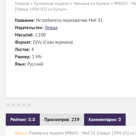
Главная
»
Бумажные модели
»
Авиация из бумаги
» №8601 - Ми
[Левша 1994-03] из бумаги
Название:
Истребитель перехватчик МиГ-31
Издательство:
Левша
Масштаб:
1:100
Формат:
DjVu (Скан журнала)
Листов:
4
Размер:
1 Mb
Язык:
Русский
Рейтинг: 0.0
Просмотров: 239
Комментарии: 0
Важно:
Развёртка модели №8601 - МиГ-31 [Левша 1994-03] из 