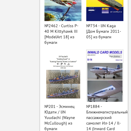
ый
№2462 - Curtiss P-
№734 - IJN Kaga
40 M Kittyhawk III
[Дом Бумаги 2011-
[ModelArt 18] из
05] из бумаги
бумаги
№201 - Эсминец
№1884 -
Юдати / IJN
Ближнемагистральный
Yuudachi (Wayne
пассажирский
McCullough) из
самолет Ил-14 / Il-
бумаги
14 (Inward Card