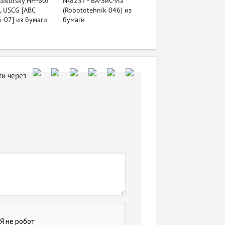
Sikorsky HH-60J
№8257 - БА-ЗиС-Из
, USCG [ABC
(Robototehnik 046) из
-07] из бумаги
бумаги