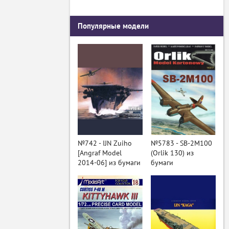
Популярные модели
№742 - IJN Zuiho
№5783 - SB-2M100
[Angraf Model
(Orlik 130) из
2014-06] из бумаги
бумаги