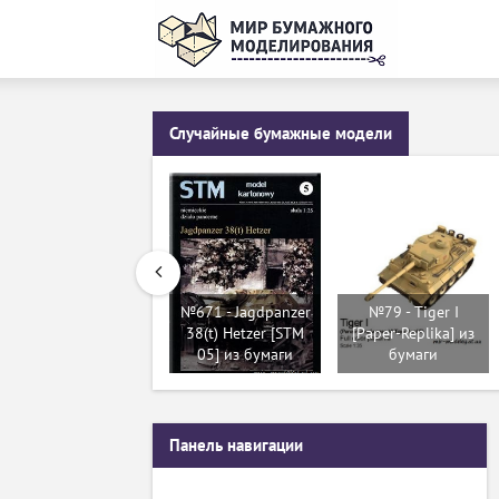
Случайные бумажные модели
№671 - Jagdpanzer
№79 - Tiger I
38(t) Hetzer [STM
[Paper-Replika] из
05] из бумаги
бумаги
Панель навигации