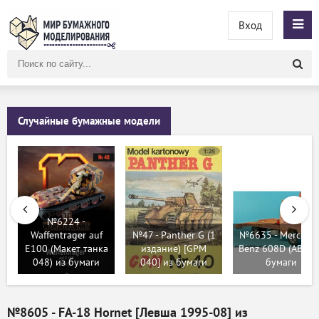
Вход
Поиск
по
сайту
Случайные бумажные модели
№6224 -
Waffentrager auf
№47 - Panther G (1
№6635 - Mercedes
E100 (Макет танка
издание) [GPM
Benz 608D (АВС) 
048) из бумаги
040] из бумаги
бумаги
№8605 - FA-18 Hornet [Левша 1995-08] из