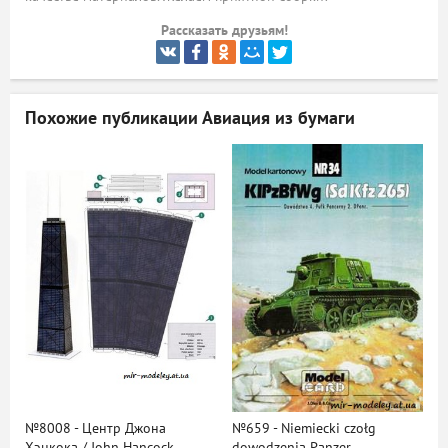
Рассказать друзьям!
ый
Похожие публикации
Авиация из бумаги
№8008 - Центр Джона
№659 - Niemiecki czołg
Хэнкока / John Hancock
dowodzenia Panzer