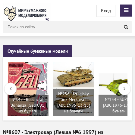
Вход
Поиск
по
сайту
Случайные бумажные модели
№256 - Izraelsky
№547 - Beechcraft
tank Merkava II
№134 - SU-152
Bonanza [Geli 001]
[ABC 1995-13-15]
[ABC 1976-17] из
из бумаги
из бумаги
бумаги
№8607 - Электрокар (Левша №6 1997) из