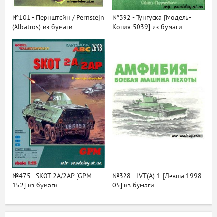
№101 - Пернштейн / Pernstejn
№392 - Тунгуска [Модель-
(Albatros) из бумаги
Копия 5039] из бумаги
№475 - SKOT 2A/2AP [GPM
№328 - LVT(A)-1 [Левша 1998-
152] из бумаги
05] из бумаги