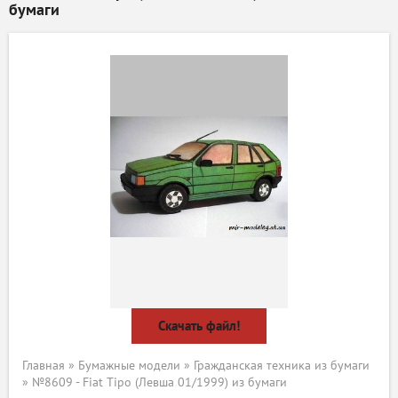
бумаги
Скачать файл!
Главная
»
Бумажные модели
»
Гражданская техника из бумаги
» №8609 - Fiat Tipo (Левша 01/1999) из бумаги