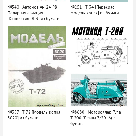
№540 - Антонов Ан-24 РВ
№251 - Т-34 [Перекрас
Полярная авиация
Модель-копия] из бумаги
[Конверсия DI-3] из бумаги
№357 - T-72 [Модель-копия
№8680 - Мотороллер Тула
5020] из бумаги
Т-200 (Левша 3/2016) из
бумаги