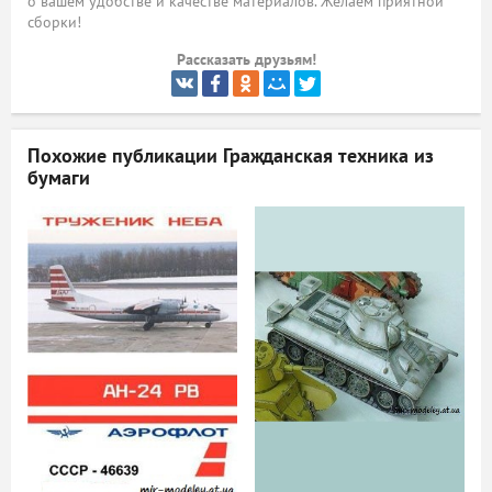
о вашем удобстве и качестве материалов. Желаем приятной
сборки!
ый
Рассказать друзьям!
Похожие публикации
Гражданская техника из
бумаги