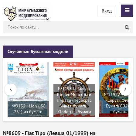
Вход
Поиск
по
сайту
Случайные бумажные модели
№11953 - Галеон
Kinder Монстры и
№11952 - Галеон
Пираты (Перекрас
«Спрут» (Умная
№9132 - Lion (JSC
Умная бумага -
Бумага 002) из
261) из бумаги
Kinder) из бумаги
бумаги
№8609 - Fiat Tipo (Левша 01/1999) из