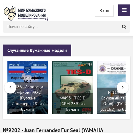
Вход
Поиск
по
сайту
Случайные бумажные модели
№686 - Аэросани-
амфибия АС-2
№11934 -
[Русские
№493 - TKS-D
Круизный лайне
Инженеры 28] из
[GPM 289] из
Oranje (JSC 288
бумаги
бумаги
(Scaldis)) из бума
№9202 - Juan Fernandez Fur Seal (YAMAHA