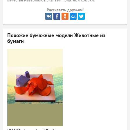
качестве материалов. Желаем приятной сборки!
ый
Рассказать друзьям!
Похожие бумажные модели
Животные из
бумаги