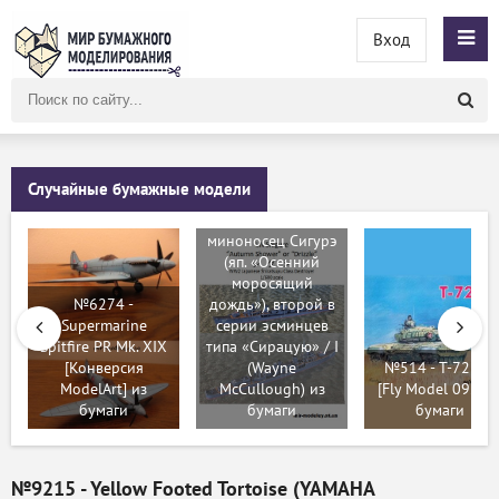
Вход
Поиск
по
сайту
Случайные бумажные модели
№205 -
Эскадренный
миноносец Сигурэ
(яп. «Осенний
моросящий
№6274 -
дождь»), второй в
Supermarine
серии эсминцев
Spitfire PR Mk. XIX
типа «Сирацую» / I
[Конверсия
(Wayne
№514 - T-72 M1
ModelArt] из
McCullough) из
[Fly Model 092] и
бумаги
бумаги
бумаги
№9215 - Yellow Footed Tortoise (YAMAHA