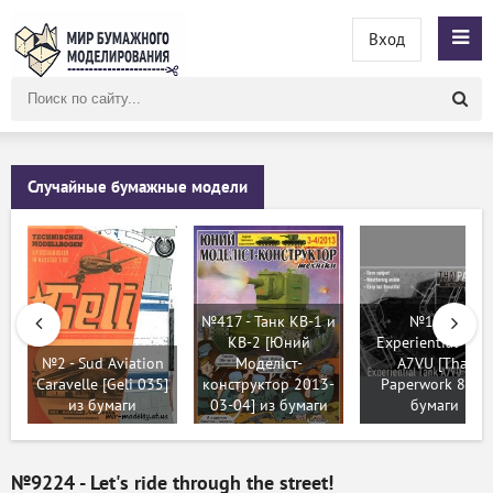
Вход
Поиск
по
сайту
Случайные бумажные модели
№417 - Танк КВ-1 и
№125 -
КВ-2 [Юний
Experiential Tan
№2 - Sud Aviation
Моделіст-
A7VU [Thai
Caravelle [Geli 035]
конструктор 2013-
Paperwork 8] из
из бумаги
03-04] из бумаги
бумаги
№9224 - Let's ride through the street!