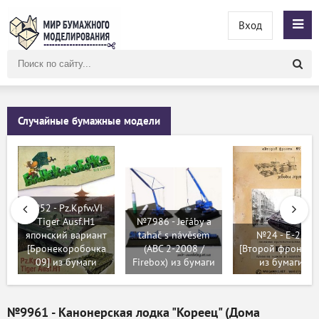
Вход
Поиск
по
сайту
Случайные бумажные модели
№52 - Pz.Kpfw.VI
Tiger Ausf.H1
№7986 - Jeřáby a
японский вариант
tahač s návěsem
№24 - E-25
[Бронекоробочка
(ABC 2-2008 /
[Второй фронт 07
09] из бумаги
Firebox) из бумаги
из бумаги
№9961 - Канонерская лодка "Кореец" (Дома