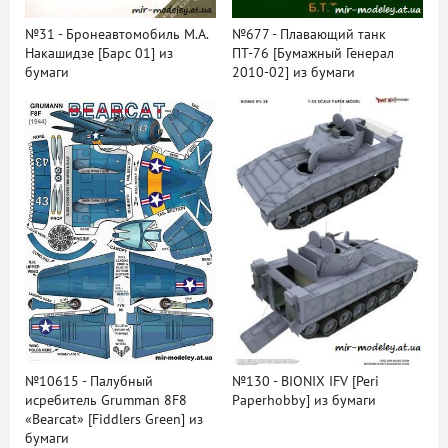
№31 - Бронеавтомобиль М.А.
№677 - Плавающий танк
Накашидзе [Барс 01] из
ПТ-76 [Бумажный Генерал
бумаги
2010-02] из бумаги
№10615 - Палубный
№130 - BIONIX IFV [Peri
исребитель Grumman 8F8
Paperhobby] из бумаги
«Bearcat» [Fiddlers Green] из
бумаги