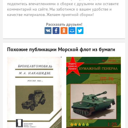
поделитесь впечатлениями о сборке с друзьями или оставите
ый
комментарий на сайте. Мы заботимся о вашем удобстве и
качестве материалов. Желаем приятной сборки!
Рассказать друзьям!
Похожие публикации
Морской флот из бумаги