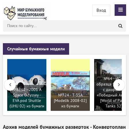
Вход
Поиск
по
сайту
Случайные бумажные модели
№64 - ИС-2
образца 1944 год
№8862 - 2001 A
с диорамой
Space Odyssey -
№724 - T-35A
«Победный Ангар
EVA pod Shuttle
[Modelik 2008-02]
[World of Paper
(UHU 02) из бумаги
из бумаги
Tanks 32]
Архив моделей бумажных разверток - Конвертоплан