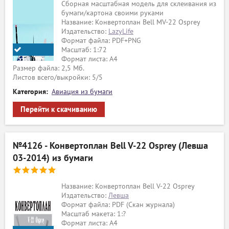
Сборная масштабная модель для склеивания из
бумаги/картона своими руками
Название: Конвертоплан Bell MV-22 Osprey
Издательство:
LazyLife
Формат файла: PDF+PNG
Масштаб: 1:72
Формат листа: А4
LazyLife
Размер файла: 2,5 Мб.
(Box
Листов всего/выкройки: 5/5
Studio)
Категория:
Авиация из бумаги
Перейти к скачиванию
№4126 - Конвертоплан Bell V-22 Osprey (Левша
03-2014) из бумаги
Название: Конвертоплан Bell V-22 Osprey
Издательство:
Левша
Формат файла: PDF (Скан журнала)
Масштаб макета: 1:?
Формат листа: А4