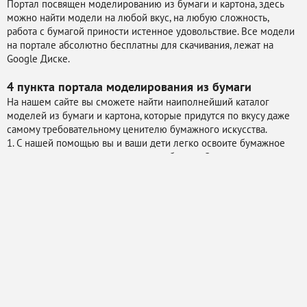
Портал посвящен моделированию из бумаги и картона, здесь
можно найти модели на любой вкус, на любую сложность,
работа с бумагой приности истенное удовольствие. Все модели
на портале абсолютно бесплатны для скачивания, лежат на
Google Диске.
4 пункта портала
моделирования из бумаги
На нашем сайте вы сможете найти наиполнейший каталог
моделей из бумаги и картона, которые придутся по вкусу даже
самому требовательному ценителю бумажного искусства.
1. С нашей помощью вы и ваши дети легко освоите бумажное
моделирование во всем его многообразии. Здесь вы
обнаружите всевозможные картонные модели военной техники
и автомобилей, чертежи судов и кораблей, развертки авиации,
выкройки оружия, фигурки персонажей мультфильмов и
сериалов, а также различные сборные модели, от самых
простых до практически невыполнимых.
2. Только у нас в свободном доступе имеются оцифрованные
выпуски журналов по моделированию, в которых содержится
немало полезной информации для коллекционеров.
3. Наши модели из бумаги также можно скачать совершенно
бесплатно, при этом вам не нужно регистрироваться на сайте и