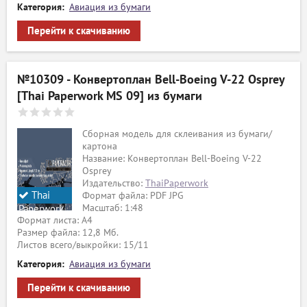
Категория:
Авиация из бумаги
Перейти к скачиванию
№10309 - Конвертоплан Bell-Boeing V-22 Osprey
[Thai Paperwork MS 09] из бумаги
Сборная модель для склеивания из бумаги/
картона
Название: Конвертоплан Bell-Boeing V-22
Osprey
Издательство:
ThaiPaperwork
Thai
Формат файла: PDF JPG
Масштаб: 1:48
Paperwork
Формат листа: А4
Размер файла: 12,8 Мб.
ый
Листов всего/выкройки: 15/11
Категория:
Авиация из бумаги
Перейти к скачиванию