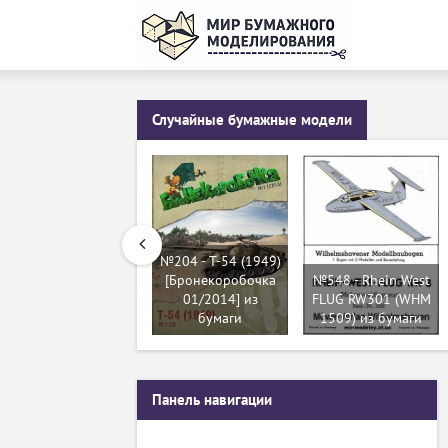
Случайные бумажные модели
№204 - T-54 (1949)
[Бронекоробочка
№548 - Rhein West
01/2014] из
FLUG RW301 (WHM
бумаги
1509) из бумаги
Панель навигации