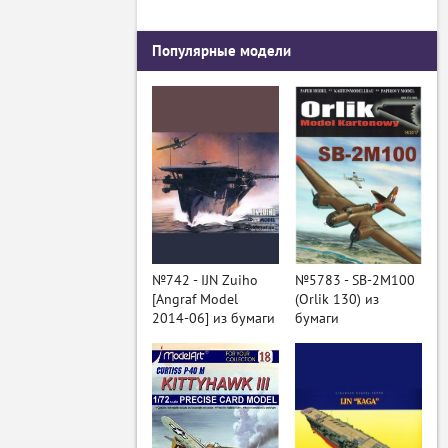
Популярные модели
№742 - IJN Zuiho
№5783 - SB-2M100
[Angraf Model
(Orlik 130) из
2014-06] из бумаги
бумаги