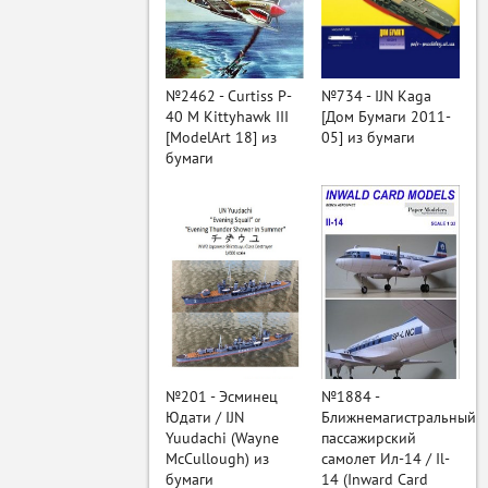
ый
№2462 - Curtiss P-
№734 - IJN Kaga
40 M Kittyhawk III
[Дом Бумаги 2011-
[ModelArt 18] из
05] из бумаги
бумаги
№201 - Эсминец
№1884 -
Юдати / IJN
Ближнемагистральный
Yuudachi (Wayne
пассажирский
McCullough) из
самолет Ил-14 / Il-
бумаги
14 (Inward Card