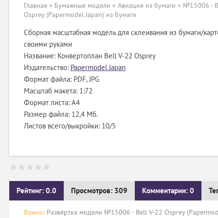
Главная
»
Бумажные модели
»
Авиация из бумаги
» №15006 - B
Osprey (Papermodel Japan) из бумаги
Сборная масштабная модель для склеивания из бумаги/карт
своими руками
Название: Конвертоплан Bell V-22 Osprey
Издательство:
Papermodel Japan
Формат файла: PDF, JPG
Масштаб макета: 1:72
Формат листа: А4
Размер файла: 12,4 Мб.
Листов всего/выкройки: 10/5
Рейтинг: 0.0
Просмотров: 309
Комментарии: 0
Те
Важно:
Развёртка модели №15006 - Bell V-22 Osprey (Papermode