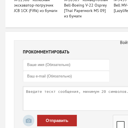
экскаватор-погрузчик
Bell-Boeing V-22 Osprey
Bell MV
JCB 1CX (Fifik) из бумаги
[Thai Paperwork MS 09]
[Lazylif
из бумаги
ПРОКОММЕНТИРОВАТЬ
Отправить