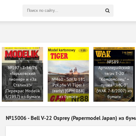
Поиск
по
сайту
№589 -
№197 - Т-34/76
Артиллерийский
«Горьковский
тягач Т-20
пионер» и «За
№460 - SdKfz 181
"Комсомолец" +
Сталина!»
PzKpfw VI Tiger I
пушка "ЗИС-3"
(Перекрас Modelik
(early) [GPM 088]
(WAK 7-8/2007) из
5/1997) из бумаги
из бумаги
бумаги
№15006 - Bell V-22 Osprey (Papermodel Japan) из бум