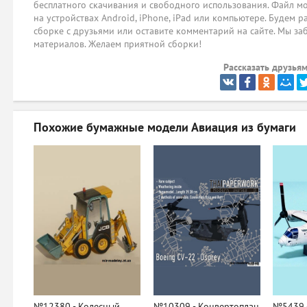
бесплатного скачивания и свободного использования. Файл мо
на устройствах Android, iPhone, iPad или компьютере. Будем р
сборке с друзьями или оставите комментарий на сайте. Мы за
материалов. Желаем приятной сборки!
Рассказать друзьям
Похожие бумажные модели
Авиация из бумаги
№12380 - Колесный
№10309 - Конвертоплан
№5439 