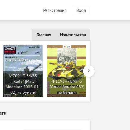
Регистрация
Вход
Главная
Издательства
№10564 - Вертолет
для эвакуации
№709 - T-34/85
раненых на
''Rudy'' [Maly
№11964 - БМП-3
носилках Bell-H13
Modelarz 2005-01-
(Умная бумага 032)
Sioux (Fiddlers
02] из бумаги
из бумаги
Green) из бумаги
аги