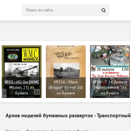
Поиск
по
сайту
№33 - ИС-3м [WMC
№216 - Maus
№36 - T-14 Армата
Models 23] из
(Второй фронт 10)
[Robototehnik 26]
бумаги
из бумаги
из бумаги
Архив моделей бумажных разверток - Транспортный