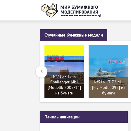
Случайные бумажные модели
№713 - Tank
Challenger Mk I
№514 - T-72 M1
[Modelik 2005-14]
[Fly Model 092] из
из бумаги
бумаги
Панель навигации