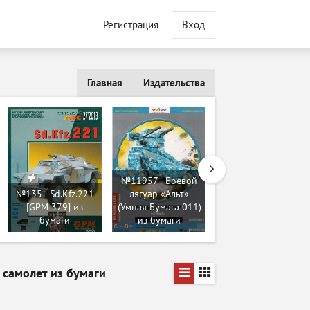
Регистрация
Вход
Главная
Издательства
№11957 - Боевой
№695 - Океанский
№135 - Sd.Kfz.221
лягуар «Альт»
лайнер Kaiser
[GPM 379] из
(Умная Бумага 011)
Wilhelm der Grosse
бумаги
из бумаги
(HMV) из бумаги
 самолет из бумаги