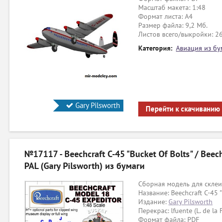
Масштаб макета: 1:48
Формат листа: А4
Размер файла: 9,2 Мб.
Листов всего/выкройки: 2
Категория:
Авиация из бу
Gary Pilsworth
Перейти к скачиванию
№17117 - Beechcraft C-45 "Bucket Of Bolts" / Beec
PAL (Gary Pilsworth) из бумаги
Сборная модель для склеи
Название: Beechcraft C-45 "
Издание:
Gary Pilsworth
Перекрас: lfuente (L. de la 
Формат файла: PDF