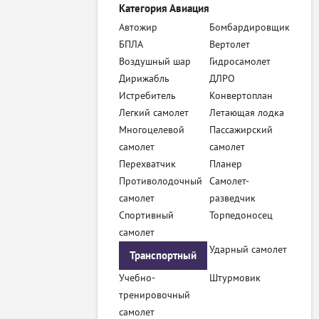
Категория Авиация
Автожир
Бомбардировщик
БПЛА
Вертолет
Воздушный шар
Гидросамолет
Дирижабль
ДЛРО
Истребитель
Конвертоплан
Легкий самолет
Летающая лодка
Многоцелевой
Пассажирский
самолет
самолет
Перехватчик
Планер
Противолодочный
Самолет-
самолет
разведчик
Спортивный
Торпедоносец
самолет
Ударный самолет
Транспортный
Учебно-
Штурмовик
самолет
тренировочный
самолет