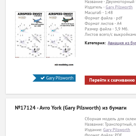
Название - Двухмоторный 
Издатель -
Gary Pilsworth
Масштаб - 1:48
Формат файла - pdf
Формат листов - A4
Размер файла - 3,9 Мб.
Листов всего/с выкройками
Категория:
Авиация из бу
Gary Pilsworth
Перейти к скачиванию
№17124 - Avro York (Gary Pilsworth) из бумаги
Сборная модель для склеи
Название: Транспортный, п
Издание:
Gary Pilsworth
Формат файла: PDF