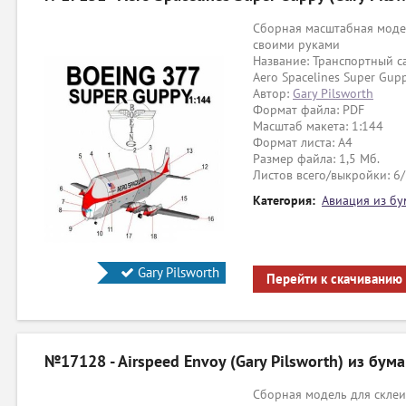
Сборная масштабная модел
своими руками
Название: Транспортный с
Aero Spacelines Super Gup
Автор:
Gary Pilsworth
Формат файла: PDF
Масштаб макета: 1:144
Формат листа: А4
Размер файла: 1,5 Мб.
Листов всего/выкройки: 6/
Категория:
Авиация из бу
Gary Pilsworth
Перейти к скачиванию
№17128 - Airspeed Envoy (Gary Pilsworth) из бума
Сборная модель для склеи