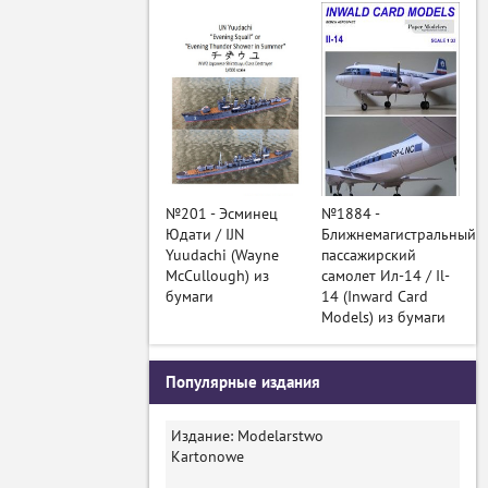
№201 - Эсминец
№1884 -
Юдати / IJN
Ближнемагистральный
Yuudachi (Wayne
пассажирский
McCullough) из
самолет Ил-14 / Il-
бумаги
14 (Inward Card
Models) из бумаги
Популярные издания
Издание: Modelarstwo
Kartonowe