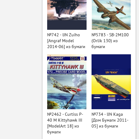
№742 - IJN Zuiho
№5783 - SB-2M100
[Angraf Model
(Orlik 130) из
2014-06] из бумаги
бумаги
ый
№2462 - Curtiss P-
№734 - IJN Kaga
40 M Kittyhawk III
[Дом Бумаги 2011-
[ModelArt 18] из
05] из бумаги
бумаги