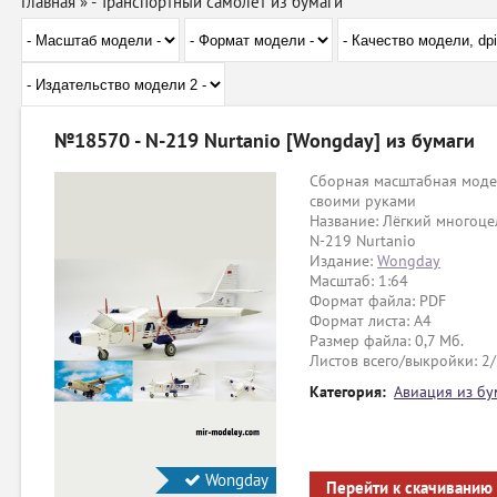
Главная
»
- Транспортный самолет из бумаги
№18570 - N-219 Nurtanio [Wongday] из бумаги
Сборная масштабная модел
своими руками
Название: Лёгкий многоце
N-219 Nurtanio
Издание:
Wongday
Масштаб: 1:64
Формат файла: PDF
Формат листа: А4
Размер файла: 0,7 Мб.
Листов всего/выкройки: 2
Категория:
Авиация из бу
Wongday
Перейти к скачиванию