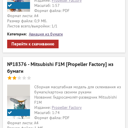
Издание:
Propeller Factory
Масштаб: 1:57
Формат файла: PDF
Propeller
Формат листа: А4
Factory
Размер файла: 0,9 Мб.
Листов всего/выкройки: 1/1
Категория:
Авиация из бумаги
Перейти к скачиванию
№18376 - Mitsubishi F1M [Propeller Factory] из
бумаги
Сборная масштабная модель для склеивания из
бумаги/картона своими руками
Название: Гидросамолёт-разведчик Mitsubishi
F1M
Издание:
Propeller Factory
Масштаб: 1:74
Формат файла: PDF
Propeller
Формат листа: А4
Factory