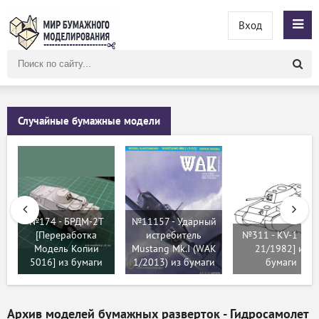
Вход
Поиск
по
сайту
Случайные бумажные модели
№174 - БРДМ-2Т
№11157 - Ударный
[Переработка
истребитель
№311 - KV-1 [AB
Модель Копии
Mustang Mk.I (WAK
21/1982] из
5016] из бумаги
1/2013) из бумаги
бумаги
Архив моделей бумажных разверток - Гидросамолет