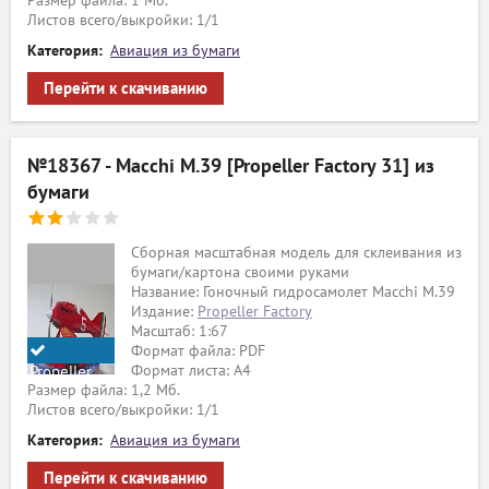
Размер файла: 1 Мб.
Листов всего/выкройки: 1/1
Категория:
Авиация из бумаги
Перейти к скачиванию
№18367 - Macchi M.39 [Propeller Factory 31] из
бумаги
Сборная масштабная модель для склеивания из
бумаги/картона своими руками
Название: Гоночный гидросамолет Macchi M.39
Издание:
Propeller Factory
Масштаб: 1:67
Формат файла: PDF
Формат листа: А4
Propeller
ый
Размер файла: 1,2 Мб.
Factory
Листов всего/выкройки: 1/1
Категория:
Авиация из бумаги
Перейти к скачиванию