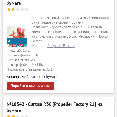
бумаги
Сборная масштабная модель для склеивания из
бумаги/картона своими руками
Название: Гидросамолет Savoia S21, главный
«персонаж» и боевая машина пилота-наемника
из знаменитого аниме Хаяо Миядзаки «Порко
Россо»
Издание:
Propeller Factory
Propeller
Масштаб: 1:72
Factory
Формат файла: PDF
Формат листа: А4
Размер файла: 2,7 Мб.
Листов всего/выкройки: 1/1
Категория:
Авиация из бумаги
Перейти к скачиванию
№18342 - Curtiss R3C [Propeller Factory 21] из
бумаги