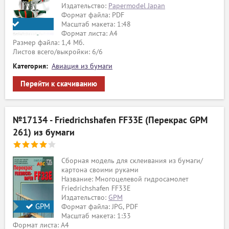
Издательство:
Papermodel Japan
Формат файла: PDF
Масштаб макета: 1:48
Формат листа: А4
Papermodel
Размер файла: 1,4 Мб.
Japan
Листов всего/выкройки: 6/6
Категория:
Авиация из бумаги
Перейти к скачиванию
№17134 - Friedrichshafen FF33E (Перекрас GPM
261) из бумаги
Сборная модель для склеивания из бумаги/
картона своими руками
Название: Многоцелевой гидросамолет
Friedrichshafen FF33E
Издательство:
GPM
GPM
Формат файла: JPG, PDF
Масштаб макета: 1:33
Формат листа: А4