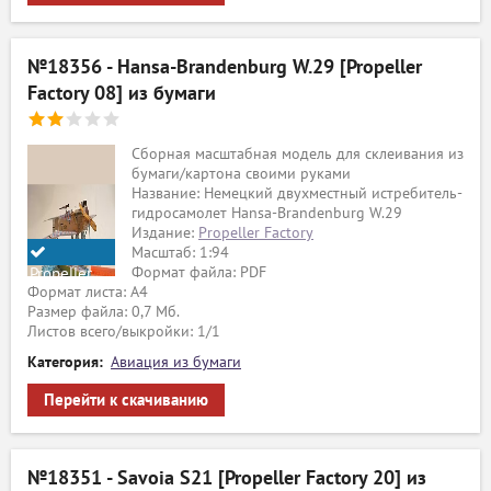
№18356 - Hansa-Brandenburg W.29 [Propeller
Factory 08] из бумаги
Сборная масштабная модель для склеивания из
бумаги/картона своими руками
Название: Немецкий двухместный истребитель-
гидросамолет Hansa-Brandenburg W.29
Издание:
Propeller Factory
Масштаб: 1:94
Формат файла: PDF
Propeller
Формат листа: А4
Factory
Размер файла: 0,7 Мб.
Листов всего/выкройки: 1/1
Категория:
Авиация из бумаги
Перейти к скачиванию
№18351 - Savoia S21 [Propeller Factory 20] из