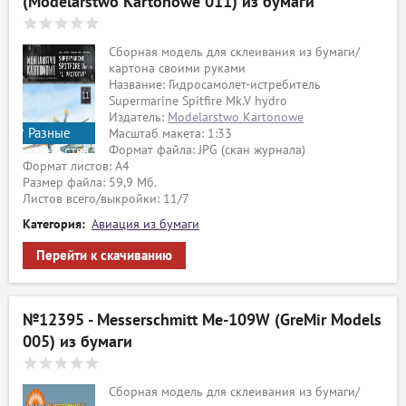
(Modelarstwo Kartonowe 011) из бумаги
Сборная модель для склеивания из бумаги/
картона своими руками
Название: Гидросамолет-истребитель
Supermarine Spitfire Mk.V hydro
Издатель:
Modelarstwo Kartonowe
Разные
Масштаб макета: 1:33
Формат файла: JPG (скан журнала)
издательства
Формат листов: A4
Размер файла: 59,9 Мб.
Листов всего/выкройки: 11/7
Категория:
Авиация из бумаги
Перейти к скачиванию
№12395 - Messerschmitt Me-109W (GreMir Models
005) из бумаги
Сборная модель для склеивания из бумаги/