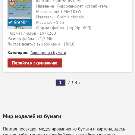
картона своими руками
Название - Гидросамолет-истребитель
Messerschmitt Me-109W
Издатель -
GreMir Models
GreMir
Масштаб - 1:33
Формат файла - jpg (dpi 600)
Models
Формат листов - 197х260
Размер файла - 21,2 Мб.
Листов всего/с выкройками - 18/10
Категория:
Авиация из бумаги
Перейти к скачиванию
1
2
3
4
»
Мир моделей из бумаги
Портал посвящен моделированию из бумаги и картона, здесь