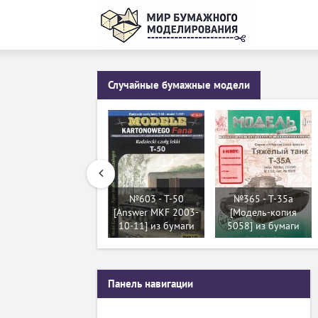
Случайные бумажные модели
№603 - T-50
№365 - T-35a
[Answer MKF 2003-
[Модель-копия
10-11] из бумаги
5058] из бумаги
Панель навигации