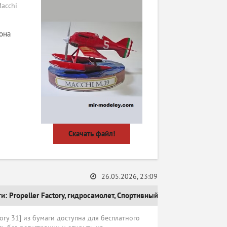
acchi
она
Скачать файл!
26.05.2026, 23:09
ги:
Propeller Factory
,
гидросамолет
,
Спортивный самолет
ory 31] из бумаги доступна для бесплатного