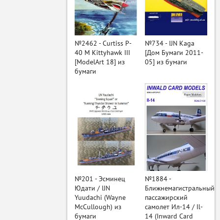
ый
№2462 - Curtiss P-
№734 - IJN Kaga
40 M Kittyhawk III
[Дом Бумаги 2011-
[ModelArt 18] из
05] из бумаги
бумаги
№201 - Эсминец
№1884 -
Юдати / IJN
Ближнемагистральный
Yuudachi (Wayne
пассажирский
McCullough) из
самолет Ил-14 / Il-
бумаги
14 (Inward Card