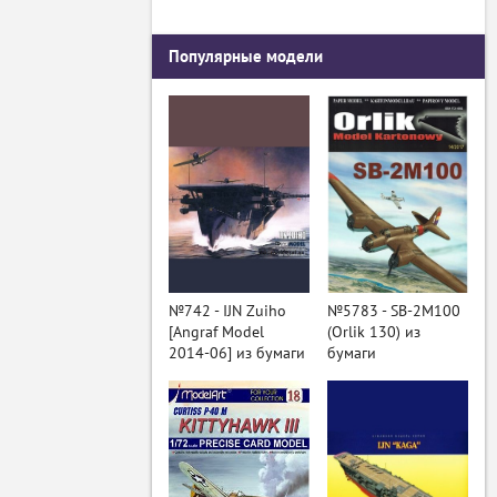
Популярные модели
№742 - IJN Zuiho
№5783 - SB-2M100
[Angraf Model
(Orlik 130) из
2014-06] из бумаги
бумаги