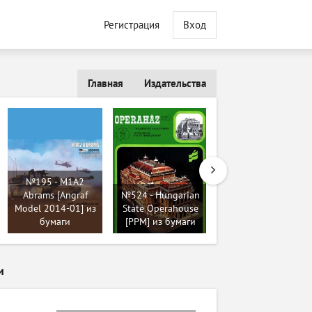
Регистрация
Вход
Главная
Издательства
№195 - M1A2
№22 - Народные
Abrams [Angraf
№524 - Hungarian
постройки / Lidove
Model 2014-01] из
State Operahouse
stavby (Albatros) из
бумаги
[PPM] из бумаги
бумаги
и