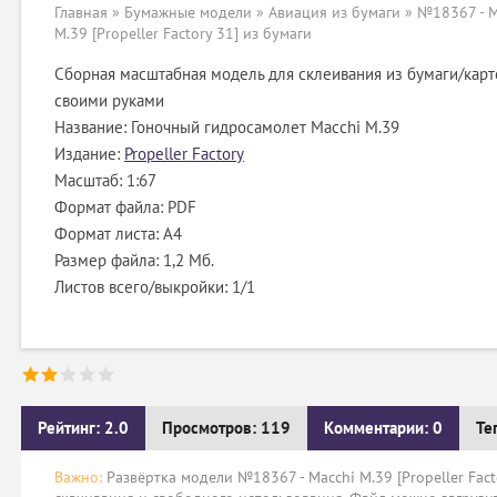
Главная
»
Бумажные модели
»
Авиация из бумаги
» №18367 - M
M.39 [Propeller Factory 31] из бумаги
Сборная масштабная модель для склеивания из бумаги/карт
своими руками
Название: Гоночный гидросамолет Macchi M.39
Издание:
Propeller Factory
Масштаб: 1:67
Формат файла: PDF
Формат листа: А4
Размер файла: 1,2 Мб.
Листов всего/выкройки: 1/1
Рейтинг: 2.0
Просмотров: 119
Комментарии: 0
Те
Важно:
Развёртка модели №18367 - Macchi M.39 [Propeller Fact