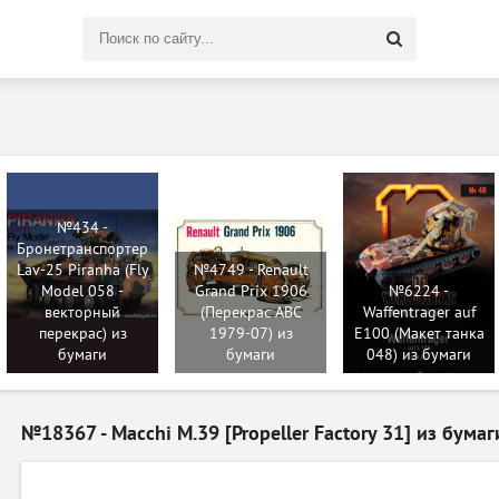
Поиск
по
сайту
№434 -
Бронетранспортер
Lav-25 Piranha (Fly
№4749 - Renault
Model 058 -
Grand Prix 1906
№6224 -
векторный
(Перекрас ABC
Waffentrager auf
перекрас) из
1979-07) из
E100 (Макет танка
бумаги
бумаги
048) из бумаги
№18367 - Macchi M.39 [Propeller Factory 31] из бумаг