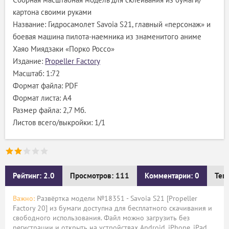
Сборная масштабная модель для склеивания из бумаги/
картона своими руками
Название: Гидросамолет Savoia S21, главный «персонаж» и
боевая машина пилота-наемника из знаменитого аниме
Хаяо Миядзаки «Порко Россо»
Издание:
Propeller Factory
Масштаб: 1:72
Формат файла: PDF
Формат листа: А4
Размер файла: 2,7 Мб.
Листов всего/выкройки: 1/1
Рейтинг: 2.0
Просмотров: 111
Комментарии: 0
Тег
Важно:
Развёртка модели №18351 - Savoia S21 [Propeller
Factory 20] из бумаги доступна для бесплатного скачивания и
свободного использования. Файл можно загрузить без
регистрации и открыть на устройствах Android, iPhone, iPad