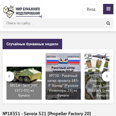
Вход
Поиск
по
сайту
Случайные бумажные модели
№730 - Ракетный
№10592 - North
катер проекта 183-
American F-100
№114 - Skot [ABC
Р "Комар" [Русские
Super Sabre
1972-05] из
Инженеры 29] из
(Fiddlers Green) и
бумаги
бумаги
бумаги
№18351 - Savoia S21 [Propeller Factory 20]