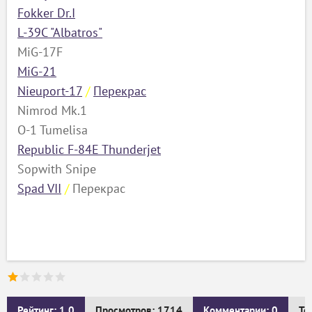
Fokker Dr.I
L-39C "Albatros"
MiG-17F
MiG-21
Nieuport-17
/
Перекрас
Nimrod Mk.1
O-1 Tumelisa
Republic F-84E Thunderjet
Sopwith Snipe
Spad VII
/
Перекрас
Рейтинг: 1.0
Просмотров: 1714
Комментарии: 0
Те