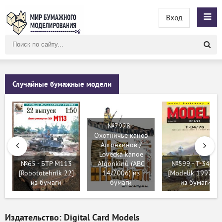
Вход
Поиск
по
сайту
Случайные бумажные модели
№7928 -
Охотничье каноэ
Алгонкинов /
Lovecká kánoe
№65 - БТР М113
Algonkinů (ABC
№599 - T-34/76
[Robototehnik 22]
14/2006) из
[Modelik 1997-05
из бумаги
бумаги
из бумаги
Издательство: Digital Card Models