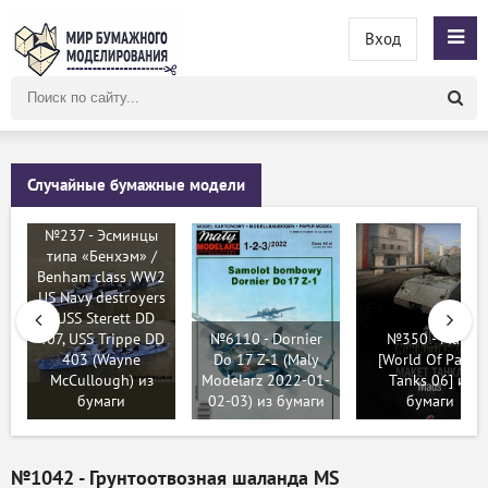
Вход
Поиск
по
сайту
Случайные бумажные модели
№237 - Эсминцы
типа «Бенхэм» /
Benham class WW2
US Navy destroyers
- USS Sterett DD
407, USS Trippe DD
№6110 - Dornier
№350 - Maus
403 (Wayne
Do 17 Z-1 (Maly
[World Of Paper
McCullough) из
Modelarz 2022-01-
Tanks 06] из
бумаги
02-03) из бумаги
бумаги
№1042 - Грунтоотвозная шаланда MS