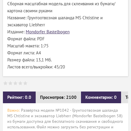
Сборная масштабная модель для склеивания из бумаги/
картона своими руками
Название: Грунтоотвозная шаланда MS Chtistine и
экскаватор Liebherr
Издание:
Mondorfer Bastelbogen
Формат файла: PDF
Масштаб макета: 1:75
Формат листа: А4
Размер файла: 13,1 Мб.
Листов всего/выкройки: 45/20
Рейтинг: 0.0
Просмотров: 2100
Комментарии: 0
Те
Важно:
Развёртка модели №1042 - Грунтоотвозная шаланда
MS Chtistine и экскаватор Liebherr (Mondorfer Bastelbogen 58)
из бумаги доступна для бесплатного скачивания и свободного
использования. Файл можно загрузить без регистрации и