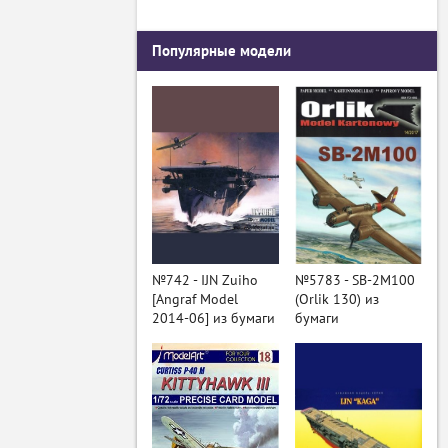
Популярные модели
№742 - IJN Zuiho
№5783 - SB-2M100
[Angraf Model
(Orlik 130) из
2014-06] из бумаги
бумаги