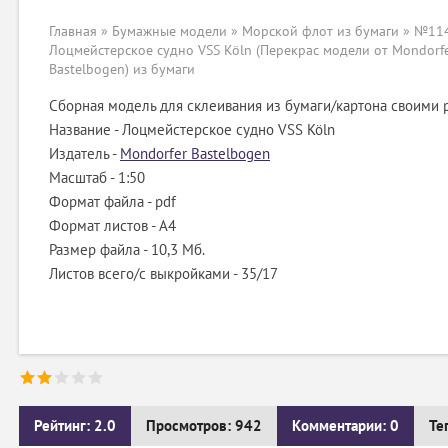
Главная
»
Бумажные модели
»
Морской флот из бумаги
» №114
Лоцмейстерское судно VSS Köln (Перекрас модели от Mondorf
Bastelbogen) из бумаги
Сборная модель для склеивания из бумаги/картона своими 
Название - Лоцмейстерское судно VSS Köln
Издатель -
Mondorfer Bastelbogen
Масштаб - 1:50
Формат файла - pdf
Формат листов - A4
Размер файла - 10,3 Мб.
Листов всего/с выкройками - 35/17
Рейтинг: 2.0
Просмотров: 942
Комментарии: 0
Те