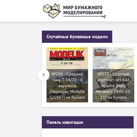
Случайные бумажные модели
№209 - Средний
№572 - Ударный
танк Т-34/76 - 4
вертолёт AH-64A
варианта
Apache [Maly
(Перекрас Modelik
Modelarz 1995-10-
5/1997) из бумаги
11] из бумаги
Панель навигации