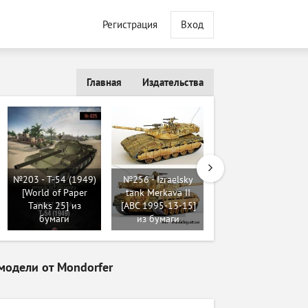
Регистрация
Вход
Главная
Издательства
№533 - Полевая 6-
дюймовая тяжелая
гаубица / BL 6inch
№203 - T-54 (1949)
№256 - Izraelsky
26cwt Howitzer
[World of Paper
tank Merkava II
(Wayne
Tanks 25] из
[ABC 1995-13-15]
McCullough) из
бумаги
из бумаги
бумаги
модели от Mondorfer