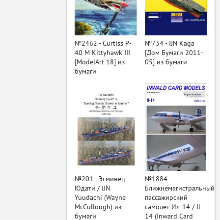
ый
№2462 - Curtiss P-
№734 - IJN Kaga
40 M Kittyhawk III
[Дом Бумаги 2011-
[ModelArt 18] из
05] из бумаги
бумаги
№201 - Эсминец
№1884 -
Юдати / IJN
Ближнемагистральный
Yuudachi (Wayne
пассажирский
McCullough) из
самолет Ил-14 / Il-
бумаги
14 (Inward Card