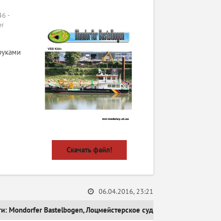
6 -
er
руками
Скачать файл!
06.04.2016, 23:21
ги:
Mondorfer Bastelbogen
,
Лоцмейстерское судно