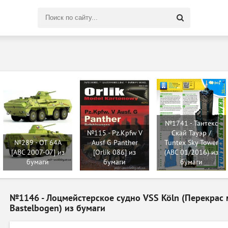
Поиск
по
сайту
№1741 - Тантекс
№115 - Pz.Kpfw V
Скай Тауэр /
№289 - OT 64A
Ausf G Panther
Tuntex Sky Tower
[ABC 2007-07] из
[Orlik 086] из
(ABC 01/2016) из
бумаги
бумаги
бумаги
№1146 - Лоцмейстерское судно VSS Köln (Перекрас 
Bastelbogen) из бумаги