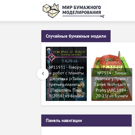
Случайные бумажные модели
№11931 - Говорун
и робот с планеты
№7554 - Замок
Шелезяка («Тайна
Розтоки у Праги /
третьей планеты»)
Zamek Roztokach u
[Параллель Плюс
Prahy (ABC 1994-
9/2016] из бумаги
20-23) из бумаги
Панель навигации