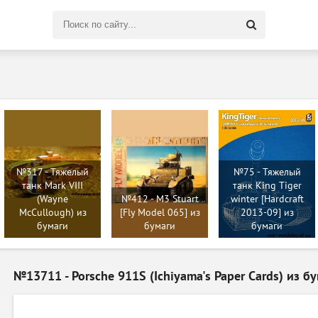
Поиск
по
сайту
№317 - Тяжелый
№75 - Тяжелый
танк Mark VIII
танк King Tiger
(Wayne
№412 - M3 Stuart
winter [Hardcraft
McCullough) из
[Fly Model 065] из
2013-09] из
бумаги
бумаги
бумаги
№13711 - Porsche 911S (Ichiyama's Paper Cards) из б