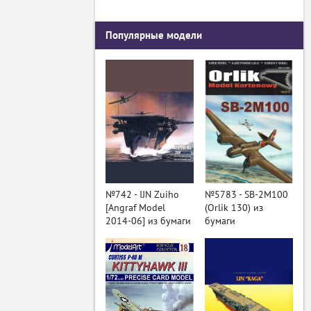
Популярные модели
№742 - IJN Zuiho
№5783 - SB-2M100
[Angraf Model
(Orlik 130) из
2014-06] из бумаги
бумаги