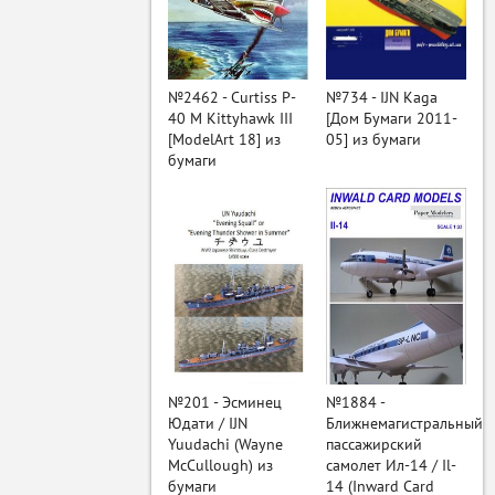
ый
№2462 - Curtiss P-
№734 - IJN Kaga
40 M Kittyhawk III
[Дом Бумаги 2011-
[ModelArt 18] из
05] из бумаги
бумаги
№201 - Эсминец
№1884 -
Юдати / IJN
Ближнемагистральный
Yuudachi (Wayne
пассажирский
McCullough) из
самолет Ил-14 / Il-
бумаги
14 (Inward Card