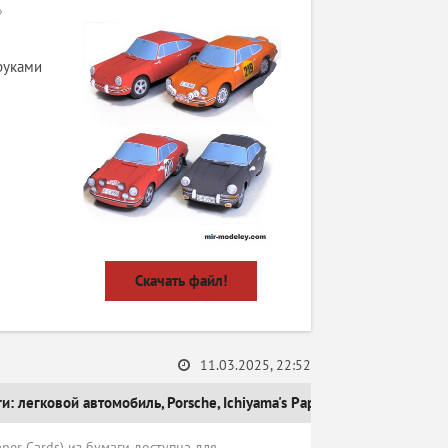
»
руками
Скачать файл!
11.03.2025, 22:52
ги:
легковой автомобиль
,
Porsche
,
Ichiyama's Paper Cards
per Cards) из бумаги доступна для