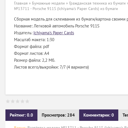
Главная
»
Бумажные модели
»
Гражданская техника из бумаги
№13711 - Porsche 911S (Ichiyama's Paper Cards) из бумаги
Сборная модель для склеивания из бумаги/картона своими 
Название: Легковой автомобиль Porsche 911S
Издатель:
Ichiyama's Paper Cards
Масштаб макета: 1:30
Формат файла: pdf
Формат листов: A4
Размер файла: 2,2 Мб.
Листов всего/выкройки: 7/7 (4 варианта)
Рейтинг: 0.0
Просмотров: 284
Комментарии: 0
Те
Важно:
Развёртка модели №13711 - Porsche 911S (Ichiyama's Pa