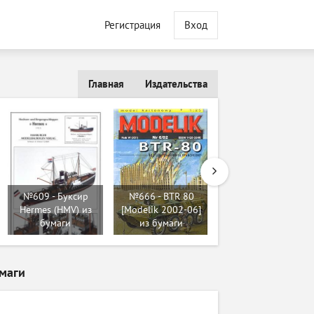
Регистрация
Вход
Главная
Издательства
№460 - SdKfz 181
№609 - Буксир
№666 - BTR 80
PzKpfw VI Tiger I
Hermes (HMV) из
[Modelik 2002-06]
(early) [GPM 088]
бумаги
из бумаги
из бумаги
умаги