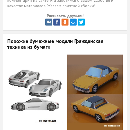
комментарий на сайте. Мы заботимся о вашем удобстве и
качестве материалов. Желаем приятной сборки!
ый
Рассказать друзьям!
Похожие бумажные модели
Гражданская
техника из бумаги