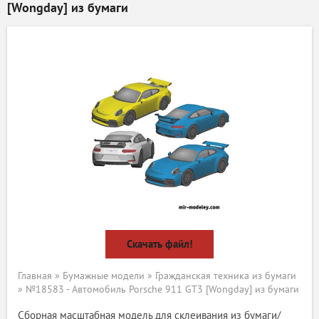
[Wongday] из бумаги
Скачать файл!
Главная
»
Бумажные модели
»
Гражданская техника из бумаги
» №18583 - Автомобиль Porsche 911 GT3 [Wongday] из бумаги
Сборная масштабная модель для склеивания из бумаги/