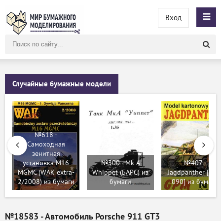
Вход
Поиск
по
сайту
Случайные бумажные модели
№618 -
Самоходная
зенитная
установка M16
№300 - Mk A
№407 -
MGMC (WAK extra-
Whippet (БАРС) из
Jagdpanther [GP
2/2008) из бумаги
бумаги
090] из бумаги
№18583 - Автомобиль Porsche 911 GT3