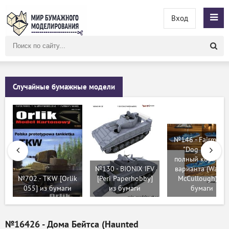
Вход
Поиск
по
сайту
Случайные бумажные модели
№146 - Fairmile 
"Dog Boat" -
полный корпус, 
№130 - BIONIX IFV
варианта (Wayne
№702 - TKW [Orlik
[Peri Paperhobby]
McCullough) из
055] из бумаги
из бумаги
бумаги
№16426 - Дома Бейтса (Haunted