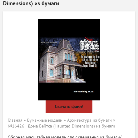
Dimensions) из бумаги
Скачать файл!
Главная
»
Бумажные модели
»
Архитектура из бумаги
»
№16426 - Дома Бейтса (Haunted Dimensions) из бумаги
Сборная масштабная модель для склеивания из бумаги/