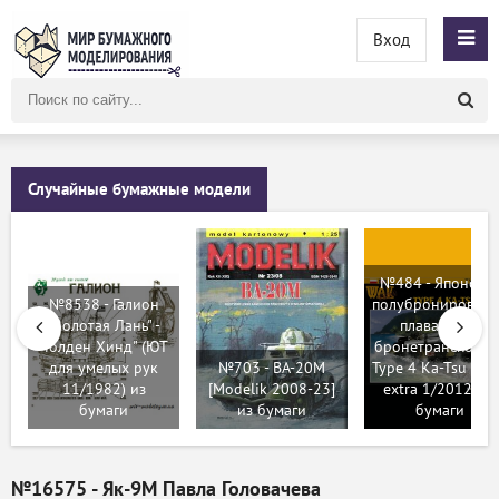
Вход
Поиск
по
сайту
Случайные бумажные модели
№484 - Японски
№8538 - Галион
полубронирован
"Золотая Лань" -
плавающий
"Голден Хинд" (ЮТ
бронетранспортё
для умелых рук
№703 - BA-20M
Type 4 Ka-Tsu (W
11/1982) из
[Modelik 2008-23]
extra 1/2012) из
бумаги
из бумаги
бумаги
№16575 - Як-9М Павла Головачева