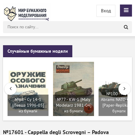
Вход
Поиск
по
сайту
Случайные бумажные модели
№100 - M1A1
№68 - Су 14-1
№77 - KW-1 [Maly
Abrams NATO Cam
[Левша 1996-05]
Modelarz 1981-04]
[Paper-Replika] и
из бумаги
из бумаги
бумаги
№17601 - Cappella degli Scrovegni – Padova