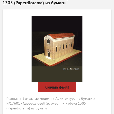
1305 (Paperdiorama) из бумаги
Скачать файл!
Главная
»
Бумажные модели
»
Архитектура из бумаги
»
№17601 - Cappella degli Scrovegni – Padova 1305
(Paperdiorama) из бумаги