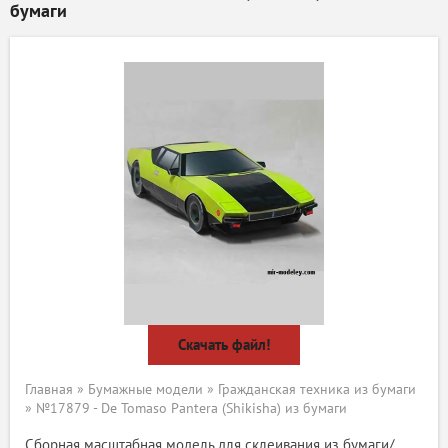
бумаги
Скачать файл!
Главная
»
Бумажные модели
»
Гражданская техника из бумаги
» №17879 - De Tomaso Pantera (Shikisha) из бумаги
Сборная масштабная модель для склеивания из бумаги/