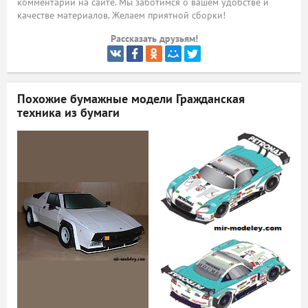
комментарий на сайте. Мы заботимся о вашем удобстве и
качестве материалов. Желаем приятной сборки!
ый
Рассказать друзьям!
Похожие бумажные модели
Гражданская
техника из бумаги