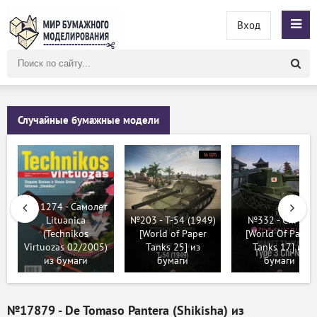
Вход
Поиск
по
сайту
Случайные бумажные модели
№11274 - Самолёт
Lituanica
№203 - T-54 (1949)
№332 - Chi-Nu
(Technikos
[World of Paper
[World Of Paper
Virtuozas 02/2005)
Tanks 25] из
Tanks 17] из
из бумаги
бумаги
бумаги
№17879 - De Tomaso Pantera (Shikisha) из