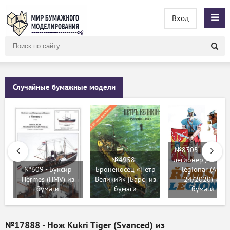
Вход
Поиск
по
сайту
Случайные бумажные модели
№8305 - Римски
№4958 -
легионер / Rimsk
№609 - Буксир
Броненосец «Петр
legionar (ABC
Hermes (HMV) из
Великий» [Барс] из
24/2020) из
бумаги
бумаги
бумаги
№17888 - Нож Kukri Tiger (Svanced) из