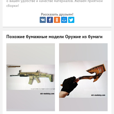
о вашем удобстве и качестве материалов. Желаем приятной
сборки!
ый
Рассказать друзьям!
Похожие бумажные модели
Оружие из бумаги