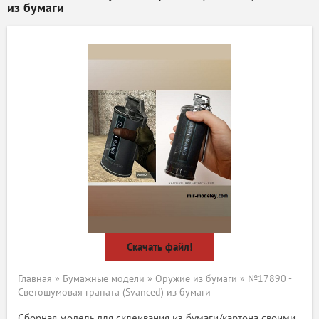
из бумаги
Скачать файл!
Главная
»
Бумажные модели
»
Оружие из бумаги
» №17890 -
Светошумовая граната (Svanced) из бумаги
Сборная модель для склеивания из бумаги/картона своими