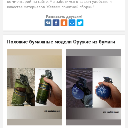
комментарий на сайте. Мы заботимся о вашем удобстве и
качестве материалов. Желаем приятной сборки!
ый
Рассказать друзьям!
Похожие бумажные модели
Оружие из бумаги