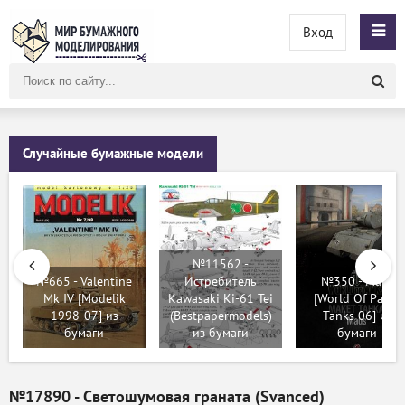
Вход
Поиск
по
сайту
Случайные бумажные модели
№11562 -
№665 - Valentine
Истребитель
№350 - Maus
Mk IV [Modelik
Kawasaki Ki-61 Tei
[World Of Paper
1998-07] из
(Bestpapermodels)
Tanks 06] из
бумаги
из бумаги
бумаги
№17890 - Светошумовая граната (Svanced)