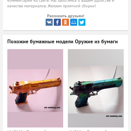
комментарий на сайте. Мы заботимся о вашем удобстве и
качестве материалов. Желаем приятной сборки!
ый
Рассказать друзьям!
Похожие бумажные модели
Оружие из бумаги