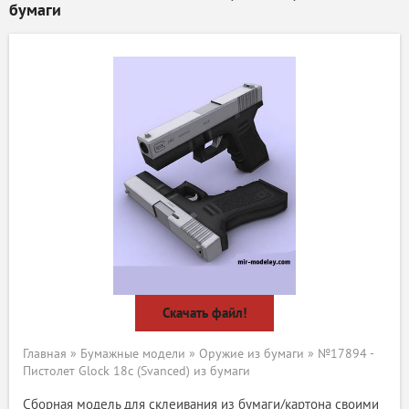
бумаги
Скачать файл!
Главная
»
Бумажные модели
»
Оружие из бумаги
» №17894 -
Пистолет Glock 18c (Svanced) из бумаги
Сборная модель для склеивания из бумаги/картона своими