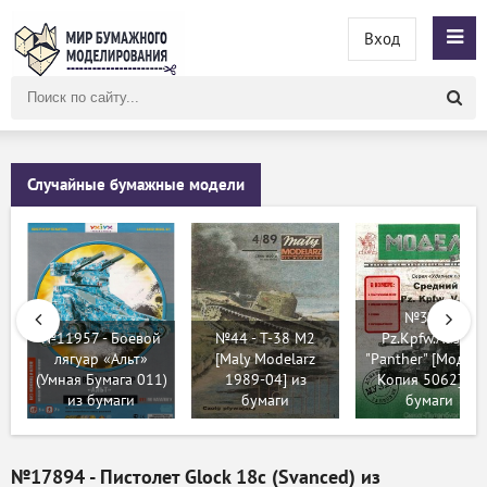
Вход
Поиск
по
сайту
Случайные бумажные модели
№390 -
№11957 - Боевой
№44 - T-38 M2
Pz.Kpfw.Ausf G
лягуар «Альт»
[Maly Modelarz
"Panther" [Модель
(Умная Бумага 011)
1989-04] из
Копия 5062] из
из бумаги
бумаги
бумаги
№17894 - Пистолет Glock 18c (Svanced) из