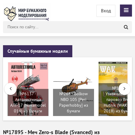
Вход
Поиск
по
сайту
Случайные бумажные модели
№196 -
№6137 -
№268 - Bolkow
Узкоколейный
Автолестница
NBO 105 [Peri
паровоз Bn2t
АЛГ-17 (Novamodel
Paperhobby] из
Hutnik (WAK 02-
014) из бумаги
бумаги
2018) из бумаги
№17895 - Меч Zero-s Blade (Svanced) из