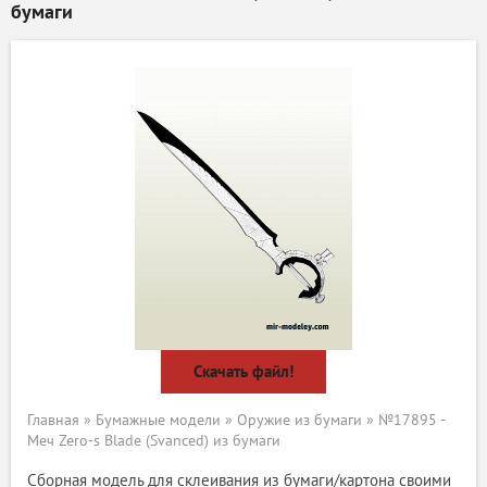
бумаги
Скачать файл!
Главная
»
Бумажные модели
»
Оружие из бумаги
» №17895 -
Меч Zero-s Blade (Svanced) из бумаги
Сборная модель для склеивания из бумаги/картона своими