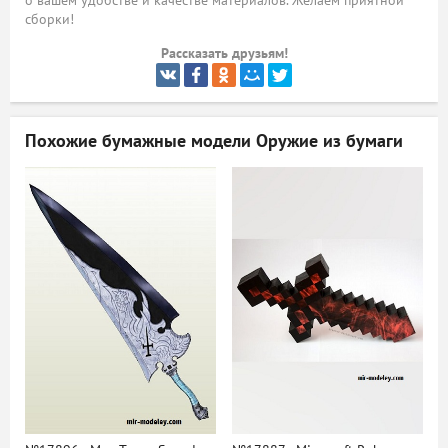
о вашем удобстве и качестве материалов. Желаем приятной
сборки!
ый
Рассказать друзьям!
Похожие бумажные модели
Оружие из бумаги